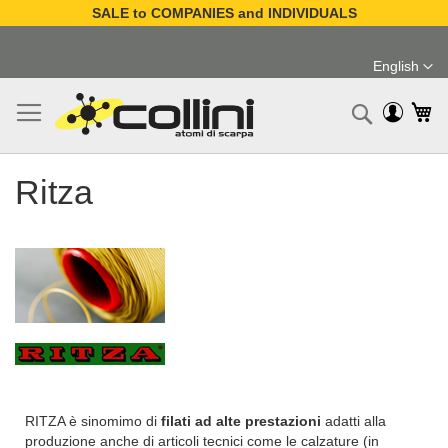
SALE to COMPANIES and INDIVIDUALS
Skip
to
English
Content
Language
My
Search
Ritza
RITZA è sinomimo di
filati ad alte prestazioni
adatti
alla
produzione anche di articoli tecnici come le calzature (in