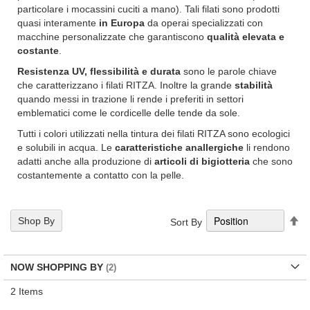
particolare i mocassini cuciti a mano).
Tali filati sono prodotti
quasi interamente
in Europa
da operai specializzati con
macchine personalizzate che garantiscono
qualità elevata e
costante
.
Resistenza UV, flessibilità e durata
sono le parole chiave
che caratterizzano i filati RITZA. Inoltre la grande
stabilità
quando messi in trazione li rende i preferiti in settori
emblematici come le cordicelle delle tende da sole.
Tutti i colori utilizzati nella tintura dei filati RITZA sono ecologici
e solubili in acqua. Le
caratteristiche anallergiche
li rendono
adatti anche alla produzione di
articoli di bigiotteria
che sono
costantemente a contatto con la pelle.
Se
Shop By
Sort By
De
Di
NOW SHOPPING BY
2
Items