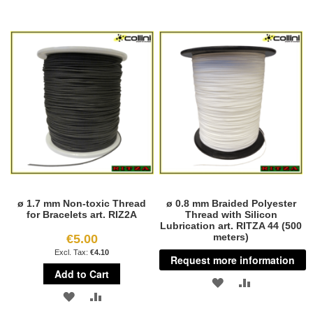
ø 1.7 mm Non-toxic Thread
ø 0.8 mm Braided Polyester
for Bracelets art. RIZ2A
Thread with Silicon
Lubrication art. RITZA 44 (500
meters)
€5.00
€4.10
Request more information
Add to Cart
ADD
ADD
ADD
ADD
TO
TO