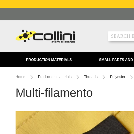
Skip
to
Content
Search
PRODUCTION MATERIALS
SMALL PARTS AND
Home
Production materials
Threads
Polyester
Multi-filamento