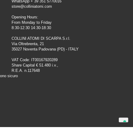
WhatsApp + 39 351 5770016
store@colliniatomi.com
Opening Hours:
From Monday to Friday
8:30-12:30 14:30-18:30
COLLINI ATOMI DI SCARPA S.r.l.
Via Oltrebrenta, 21
35027 Noventa Padovana (PD) - ITALY
VAT Code: IT00167920289
Share Capital € 51.480 i.v.,
R.E.A. n.117648