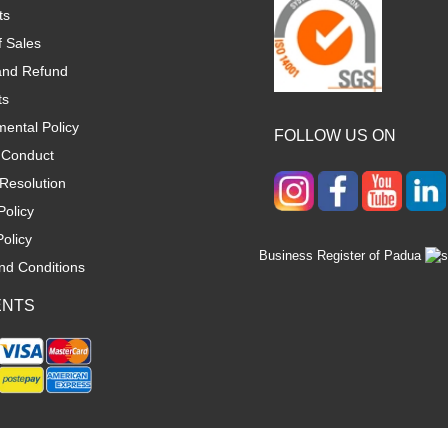
ts
f Sales
and Refund
ts
ental Policy
FOLLOW US ON
 Conduct
Resolution
Policy
olicy
Business Register of Padua
nd Conditions
ENTS