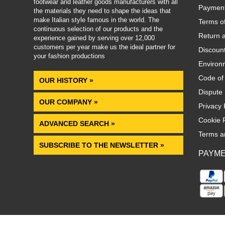
footwear and leather goods manufacturers with all
Paymen
the materials they need to shape the ideas that
make Italian style famous in the world. The
Terms o
continuous selection of our products and the
Return 
experience gained by serving over 12,000
customers per year make us the ideal partner for
Discoun
your fashion productions
.
Environm
Code of
OUR HISTORY »
Dispute 
OUR COMPANY »
Privacy 
Cookie P
ADVANCED SEARCH »
Terms a
SUBSCRIBE TO THE NEWSLETTER »
PAYM