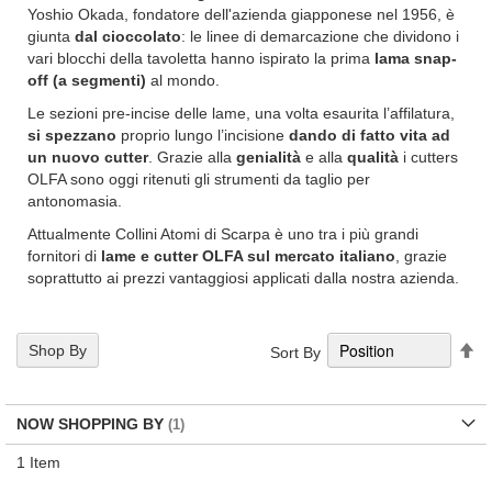
Yoshio Okada, fondatore dell'azienda giapponese nel 1956, è
giunta
dal cioccolato
: le linee di demarcazione che dividono i
vari blocchi della tavoletta hanno ispirato la prima
lama snap-
off (a segmenti)
al mondo.
Le sezioni pre-incise delle lame, una volta esaurita l’affilatura,
si spezzano
proprio lungo l’incisione
dando di fatto vita ad
un nuovo cutter
. Grazie alla
genialità
e alla
qualità
i cutters
OLFA sono oggi ritenuti gli strumenti da taglio per
antonomasia.
Attualmente Collini Atomi di Scarpa è uno tra i più grandi
fornitori di
lame e cutter OLFA sul mercato italiano
, grazie
soprattutto ai prezzi vantaggiosi applicati dalla nostra azienda.
Se
Shop By
Sort By
De
Di
NOW SHOPPING BY
1
Item