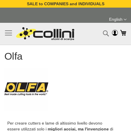
SALE to COMPANIES and INDIVIDUALS
Skip
to
English
Content
Language
My
Search
Olfa
Per creare cutters e lame di altissimo livello devono
essere utilizzati solo i
migliori acciai, ma l'invenzione
di