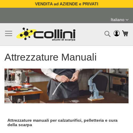
VENDITA ad AZIENDE e PRIVATI
Salta
al
Italiano
contenuto
Lingua
Ca
Ricerc
Attrezzature Manuali
Attrezzature manuali per calzaturifici, pelletteria e cura
della scarpa