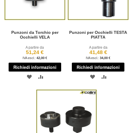
Punzoni da Torchio per
Punzoni per Occhielli TESTA
Occhielli VELA
PIATTA
A partire da
A partire da
51,24 €
41,48 €
42,00 €
34,00 €
Richiedi informazioni
Richiedi informazioni
AGGIUNGI
AGGIUNGI
AGGIUNGI
AGGIUNGI
ALLA
AL
ALLA
AL
LISTA
CONFRONTO
LISTA
CONFRONT
DESIDERI
DESIDERI