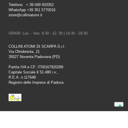
Telefono + 39 049 502052
WhatsApp +39 351 5770016
store@colliniatomi.it
ORARI: Lun. - Ven. 8:30 - 12: 30 | 14:30 - 18:30
COLLINI ATOMI DI SCARPA S.r.l.
Via Oltrebrenta, 21
35027 Noventa Padovana (PD)
Partita IVA e CF: IT00167920289
Capitale Sociale € 51.480 i.v.,
R.E.A. n.117648
Registro delle Imprese di Padova
Le tue preferenze relative alla privacy
Informativa sulla raccolta