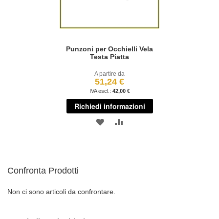
Punzoni per Occhielli Vela
Testa Piatta
A partire da
51,24 €
42,00 €
Richiedi informazioni
AGGIUNGI
AGGIUNGI
ALLA
AL
LISTA
CONFRONTO
Confronta Prodotti
DESIDERI
Non ci sono articoli da confrontare.