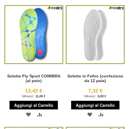
ALLA
AL
ALLA
AL
LISTA
CONFRONTO
LISTA
CONFRONT
DESIDERI
DESIDERI
Solette Fly Sport COIMBRA
Solette in Feltro (confezione
(al paio)
da 12 paia)
13,42 €
7,32 €
11,00 €
6,00 €
Aggiungi al Carrello
Aggiungi al Carrello
AGGIUNGI
AGGIUNGI
AGGIUNGI
AGGIUNGI
ALLA
AL
ALLA
AL