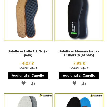
DESIDERI
DESIDERI
Solette in Pelle CAPRI (al
Solette in Memory Reflex
paio)
COIMBRA (al paio)
4,27 €
7,93 €
3,50 €
6,50 €
Aggiungi al Carrello
Aggiungi al Carrello
AGGIUNGI
AGGIUNGI
AGGIUNGI
AGGIUNGI
ALLA
AL
ALLA
AL
LISTA
CONFRONTO
LISTA
CONFRONT