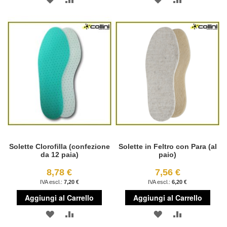
ALLA
AL
ALLA
AL
LISTA
CONFRONTO
LISTA
CONFRONT
DESIDERI
DESIDERI
Solette Clorofilla (confezione
Solette in Feltro con Para (al
da 12 paia)
paio)
8,78 €
7,56 €
7,20 €
6,20 €
Aggiungi al Carrello
Aggiungi al Carrello
AGGIUNGI
AGGIUNGI
AGGIUNGI
AGGIUNGI