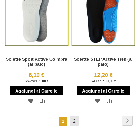
DESIDERI
DESIDERI
Solette Sport Active Coimbra
Solette STEP Active Trek (al
(al paio)
paio)
6,10 €
12,20 €
5,00 €
10,00 €
Aggiungi al Carrello
Aggiungi al Carrello
AGGIUNGI
AGGIUNGI
AGGIUNGI
AGGIUNGI
ALLA
AL
ALLA
AL
Pagina
Pagi
Succ
Pagina
2
Attualmente
1
LISTA
CONFRONTO
LISTA
CONFRONT
stai
DESIDERI
DESIDERI
leggendo