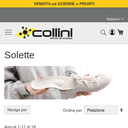
VENDITA ad AZIENDE e PRIVATI
Salta
al
Italiano
contenuto
Lingua
Ca
Ricerc
Solette
Im
Naviga per
Ordina per
la
di
de
Articoli
1
-
12
di
18