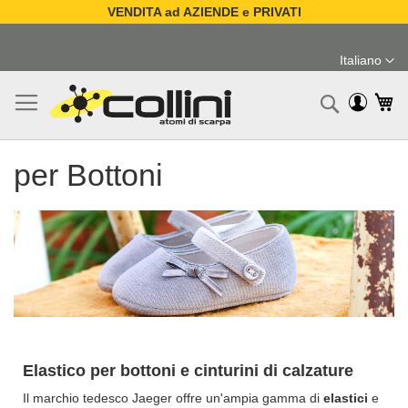
VENDITA ad AZIENDE e PRIVATI
Salta
al
Italiano
contenuto
Lingua
Ca
Ricerc
per Bottoni
Elastico per bottoni e cinturini di calzature
Il marchio tedesco Jaeger offre un'ampia gamma di
elastici
e