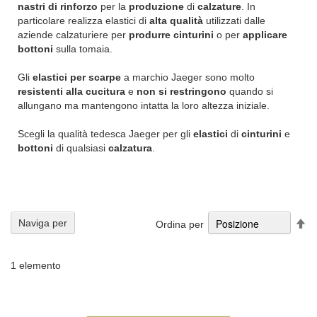
nastri di rinforzo
per la
produzione
di
calzature
. In
particolare realizza elastici di
alta qualità
utilizzati dalle
aziende calzaturiere per
produrre cinturini
o per
applicare
bottoni
sulla tomaia.
Gli
elastici per scarpe
a marchio Jaeger sono molto
resistenti alla cucitura
e
non si
restringono
quando si
allungano ma mantengono intatta la loro altezza iniziale.
Scegli la qualità tedesca Jaeger per gli
elastici
di
cinturini
e
bottoni
di qualsiasi
calzatura
.
Im
Naviga per
Ordina per
la
di
de
1
elemento