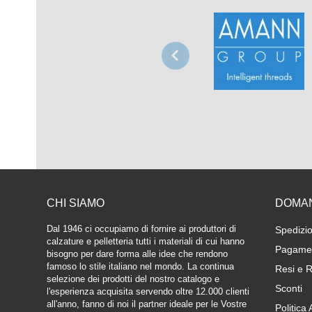
CHI SIAMO
DOMA
Dal 1946 ci occupiamo di fornire ai produttori di
Spedizio
calzature e pelletteria tutti i materiali di cui hanno
Pagamen
bisogno per dare forma alle idee che rendono
famoso lo stile italiano nel mondo. La continua
Resi e R
selezione dei prodotti del nostro catalogo e
Sconti
l'esperienza acquisita servendo oltre 12.000 clienti
all'anno, fanno di noi il partner ideale per le Vostre
Politica