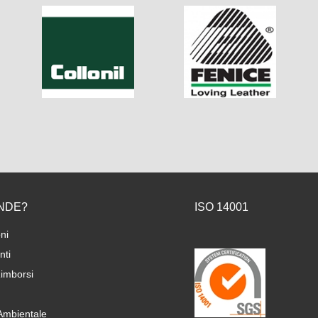
NDE?
ISO 14001
ni
ti
imborsi
 Ambientale