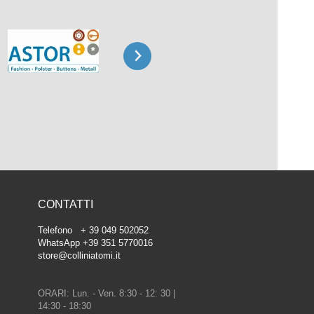
CONTATTI
Telefono + 39 049 502052
WhatsApp +39 351 5770016
store@colliniatomi.it
ORARI: Lun. - Ven. 8:30 - 12: 30 |
14:30 - 18:30