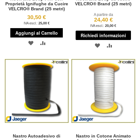
Proprietà Ignifughe da Cucire
VELCRO® Brand (25 metri)
VELCRO® Brand (25 metri)
A partire da
30,50 €
24,40 €
25,00 €
20,00 €
Aggiungi al Carrello
Richiedi informazioni
AGGIUNGI
AGGIUNGI
AGGIUNGI
AGGIUNGI
ALLA
AL
ALLA
AL
LISTA
CONFRONTO
LISTA
CONFRONT
DESIDERI
DESIDERI
Nastro Autoadesivo di
Nastro in Cotone Animato