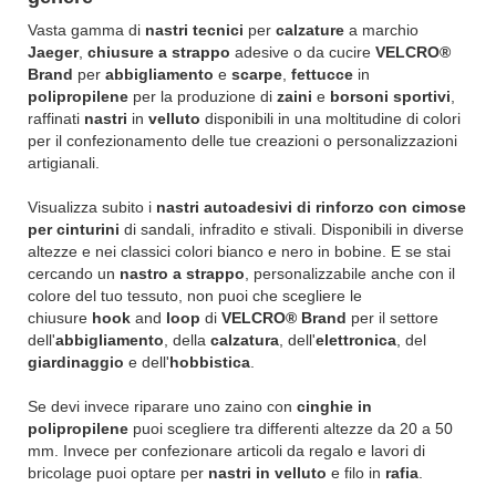
Vasta gamma di
nastri tecnici
per
calzature
a marchio
Jaeger
,
chiusure a strappo
adesive o da cucire
VELCRO®
Brand
per
abbigliamento
e
scarpe
,
fettucce
in
polipropilene
per la produzione di
zaini
e
borsoni sportivi
,
raffinati
nastri
in
velluto
disponibili in una moltitudine di colori
per il confezionamento delle tue creazioni o personalizzazioni
artigianali.
Visualizza subito i
nastri autoadesivi di rinforzo
con cimose
per cinturini
di sandali, infradito e stivali. Disponibili in diverse
altezze e nei classici colori bianco e nero in bobine. E se stai
cercando un
nastro a strappo
, personalizzabile anche con il
colore del tuo tessuto, non puoi che scegliere le
chiusure
hook
and
loop
di
VELCRO® Brand
per il settore
dell'
abbigliamento
, della
calzatura
, dell'
elettronica
, del
giardinaggio
e dell'
hobbistica
.
Se devi invece riparare uno zaino con
cinghie in
polipropilene
puoi scegliere tra differenti altezze da 20 a 50
mm. Invece per confezionare articoli da regalo e lavori di
bricolage puoi optare per
nastri in velluto
e filo in
rafia
.