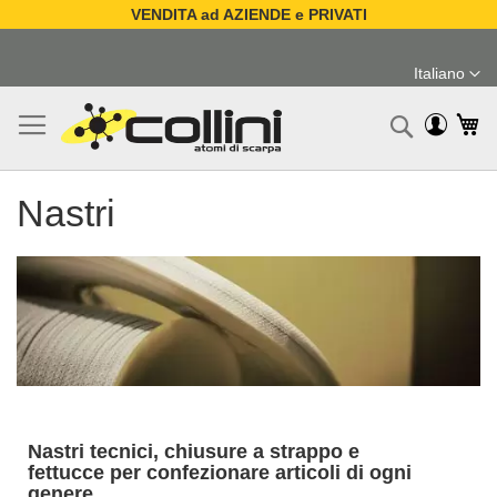
VENDITA ad AZIENDE e PRIVATI
Salta
al
Italiano
contenuto
Lingua
Ca
Ricerc
Nastri
Nastri tecnici, chiusure a strappo e
fettucce per confezionare articoli di ogni
genere