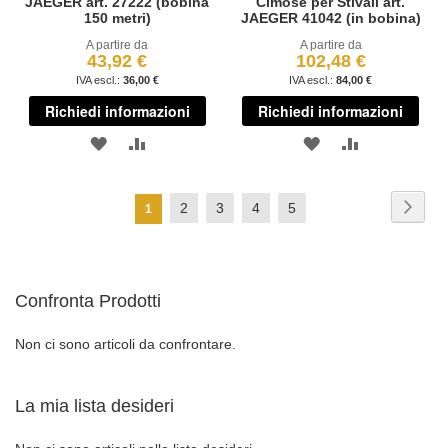
JAEGER art. 27222 (bobina
Cimose per Stivali art.
150 metri)
JAEGER 41042 (in bobina)
A partire da
A partire da
43,92 €
102,48 €
36,00 €
84,00 €
Richiedi informazioni
Richiedi informazioni
AGGIUNGI
AGGIUNGI
AGGIUNGI
AGGIUNGI
ALLA
AL
ALLA
AL
Pagina
Pagi
Succ
Pagina
Pagina
Pagina
Pagina
2
3
4
5
Attualmente
1
LISTA
CONFRONTO
LISTA
CONFRONT
stai
DESIDERI
DESIDERI
leggendo
Confronta Prodotti
la
pagina
Non ci sono articoli da confrontare.
La mia lista desideri