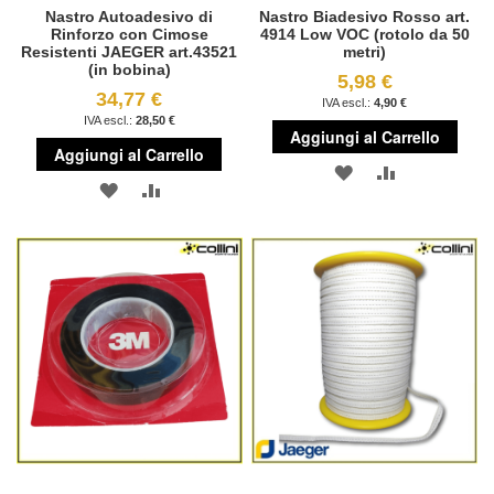
Nastro Autoadesivo di
Nastro Biadesivo Rosso art.
Rinforzo con Cimose
4914 Low VOC (rotolo da 50
Resistenti JAEGER art.43521
metri)
(in bobina)
5,98 €
34,77 €
4,90 €
28,50 €
Aggiungi al Carrello
Aggiungi al Carrello
AGGIUNGI
AGGIUNGI
AGGIUNGI
AGGIUNGI
ALLA
AL
ALLA
AL
LISTA
CONFRONT
LISTA
CONFRONTO
DESIDERI
DESIDERI