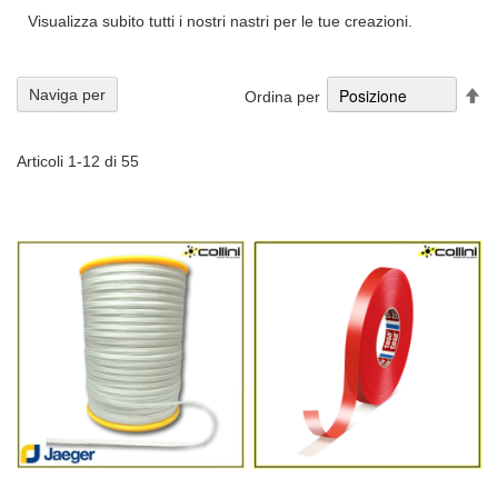
Visualizza subito tutti i nostri nastri per le tue creazioni.
Im
Naviga per
Ordina per
la
di
de
Articoli
1
-
12
di
55