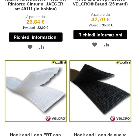
Rinforzo Cinturini JAEGER
VELCRO® Brand (25 metri)
art.49111 (in bobina)
A partire da
A partire da
42,70 €
26,84 €
35,00 €
22,00 €
Richiedi informazioni
Richiedi informazioni
AGGIUNGI
AGGIUNGI
AGGIUNGI
AGGIUNGI
ALLA
AL
ALLA
AL
LISTA
CONFRONT
LISTA
CONFRONTO
DESIDERI
DESIDERI
Hook and Loop FRT con
Hook and Loop da cucire