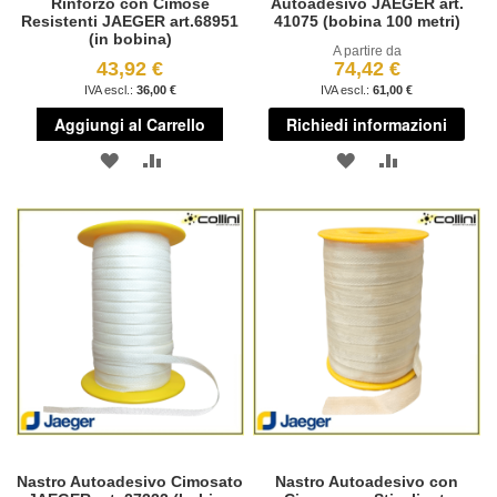
Rinforzo con Cimose
Autoadesivo JAEGER art.
Resistenti JAEGER art.68951
41075 (bobina 100 metri)
(in bobina)
A partire da
43,92 €
74,42 €
36,00 €
61,00 €
Aggiungi al Carrello
Richiedi informazioni
AGGIUNGI
AGGIUNGI
AGGIUNGI
AGGIUNGI
ALLA
AL
ALLA
AL
LISTA
CONFRONTO
LISTA
CONFRONT
DESIDERI
DESIDERI
Nastro Autoadesivo Cimosato
Nastro Autoadesivo con