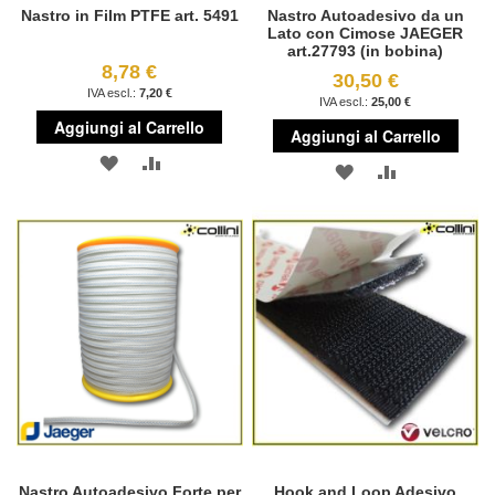
Nastro in Film PTFE art. 5491
Nastro Autoadesivo da un
Lato con Cimose JAEGER
art.27793 (in bobina)
8,78 €
30,50 €
7,20 €
25,00 €
Aggiungi al Carrello
Aggiungi al Carrello
AGGIUNGI
AGGIUNGI
AGGIUNGI
AGGIUNGI
ALLA
AL
ALLA
AL
LISTA
CONFRONTO
LISTA
CONFRONT
DESIDERI
DESIDERI
Nastro Autoadesivo Forte per
Hook and Loop Adesivo