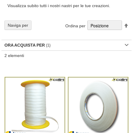
Visualizza subito tutti i nostri nastri per le tue creazioni.
Im
Naviga per
Ordina per
la
di
de
ORA ACQUISTA PER
2
elementi