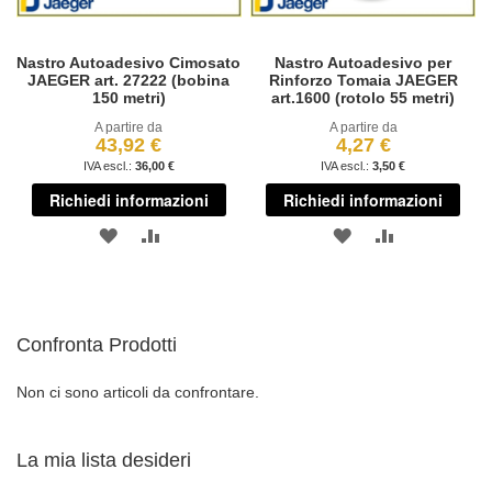
Nastro Autoadesivo Cimosato
Nastro Autoadesivo per
JAEGER art. 27222 (bobina
Rinforzo Tomaia JAEGER
150 metri)
art.1600 (rotolo 55 metri)
A partire da
A partire da
43,92 €
4,27 €
36,00 €
3,50 €
Richiedi informazioni
Richiedi informazioni
AGGIUNGI
AGGIUNGI
AGGIUNGI
AGGIUNGI
ALLA
AL
ALLA
AL
LISTA
CONFRONTO
LISTA
CONFRONT
Confronta Prodotti
DESIDERI
DESIDERI
Non ci sono articoli da confrontare.
La mia lista desideri