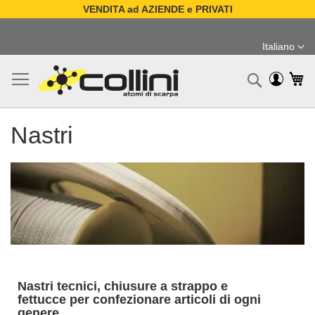
VENDITA ad AZIENDE e PRIVATI
Salta
al
Italiano
contenuto
Lingua
Ca
Ricerc
Nastri
Nastri tecnici, chiusure a strappo e
fettucce per confezionare articoli di ogni
genere