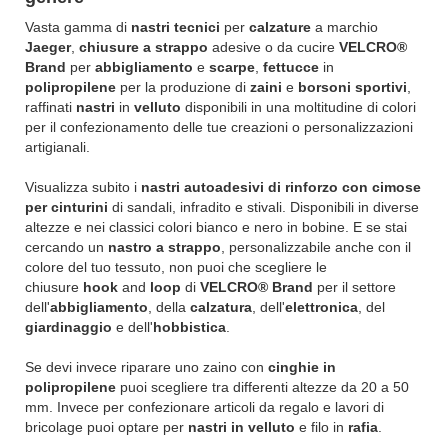
Vasta gamma di
nastri tecnici
per
calzature
a marchio
Jaeger
,
chiusure a strappo
adesive o da cucire
VELCRO®
Brand
per
abbigliamento
e
scarpe
,
fettucce
in
polipropilene
per la produzione di
zaini
e
borsoni sportivi
,
raffinati
nastri
in
velluto
disponibili in una moltitudine di colori
per il confezionamento delle tue creazioni o personalizzazioni
artigianali.
Visualizza subito i
nastri autoadesivi di rinforzo
con cimose
per cinturini
di sandali, infradito e stivali. Disponibili in diverse
altezze e nei classici colori bianco e nero in bobine. E se stai
cercando un
nastro a strappo
, personalizzabile anche con il
colore del tuo tessuto, non puoi che scegliere le
chiusure
hook
and
loop
di
VELCRO® Brand
per il settore
dell'
abbigliamento
, della
calzatura
, dell'
elettronica
, del
giardinaggio
e dell'
hobbistica
.
Se devi invece riparare uno zaino con
cinghie in
polipropilene
puoi scegliere tra differenti altezze da 20 a 50
mm. Invece per confezionare articoli da regalo e lavori di
bricolage puoi optare per
nastri in velluto
e filo in
rafia
.