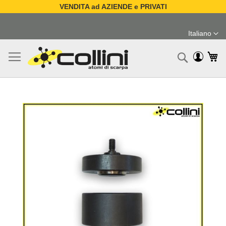
VENDITA ad AZIENDE e PRIVATI
Salta
al
Italiano
contenuto
Lingua
Ca
Ricerc
Vai
alla
fine
della
galleria
di
immagini