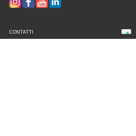
CONTATTI
Telefono + 39 049 502052
WhatsApp +39 351 5770016
store@colliniatomi.it
ORARI: Lun. - Ven. 8:30 - 12: 30 | 14:30 - 18:30
COLLINI ATOMI DI SCARPA S.r.l.
Via Oltrebrenta, 21
35027 Noventa Padovana (PD)
Partita IVA e CF: IT00167920289
Capitale Sociale € 51.480 i.v.,
R.E.A. n.117648
Registro delle Imprese di Padova