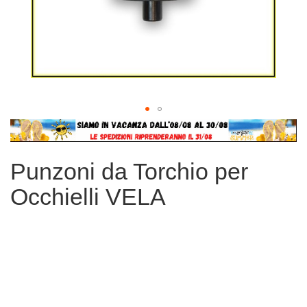
Vai
all'inizio
della
Punzoni da Torchio per
galleria
di
Occhielli VELA
immagini