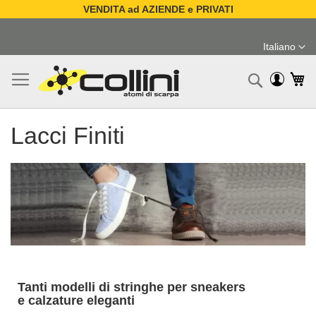
VENDITA ad AZIENDE e PRIVATI
Salta
al
Italiano
contenuto
Lingua
Ca
Ricerc
Lacci Finiti
Tanti modelli di stringhe per sneakers
e calzature eleganti