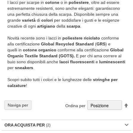
I lacci per scarpe in
cotone
o in
poliestere
, oltre ad essere
estremamente resistenti, sono anche eleganti: garantiscono
una perfetta chiusura della scarpa. Disponibile sempre una
grande
varietà
di
colori
per soddisfare i gusti e le esigenze
creative di ogni
artigiano
della
scarpa
.
Novità recente sono i lacci in
poliestere riciclato
conforme
alla certificazione
Global Recycled Standard
(
GRS
) e
quelli in
cotone organico
conforme alla certificazione
Global
Organic Textile Standard
(GOTS).
E per chi ama correre al
buio sono disponibili anche
lacci fluorescenti
e
luminescenti
per
sneakers
.
Scopri subito tutti i colori e le lunghezze delle
stringhe per
calzature
!
Im
Naviga per
Ordina per
la
di
de
ORA ACQUISTA PER