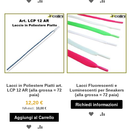
AGGIUNGI
AGGIUNGI
AGGIUNGI
AGGIUNGI
ALLA
AL
ALLA
AL
LISTA
CONFRONTO
LISTA
CONFRONT
DESIDERI
DESIDERI
Lacci in Poliestere Piatti art.
Lacci Fluorescenti e
LCP 12 AR (alla grossa = 72
Luminescenti per Sneakers
paia)
(alla grossa = 72 paia)
12,20 €
Richiedi informazioni
10,00 €
AGGIUNGI
AGGIUNGI
Aggiungi al Carrello
ALLA
AL
AGGIUNGI
AGGIUNGI