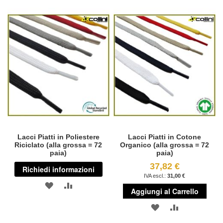
LISTA
CONFRONT
ALLA
AL
DESIDERI
LISTA
CONFRONTO
DESIDERI
Lacci Piatti in Poliestere
Lacci Piatti in Cotone
Riciclato (alla grossa = 72
Organico (alla grossa = 72
paia)
paia)
37,82 €
Richiedi informazioni
31,00 €
AGGIUNGI
AGGIUNGI
Aggiungi al Carrello
ALLA
AL
AGGIUNGI
AGGIUNGI
LISTA
CONFRONTO