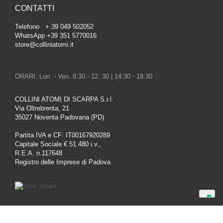
CONTATTI
Telefono + 39 049 502052
WhatsApp +39 351 5770016
store@colliniatomi.it
ORARI: Lun. - Ven. 8:30 - 12: 30 | 14:30 - 18:30
COLLINI ATOMI DI SCARPA S.r.l.
Via Oltrebrenta, 21
35027 Noventa Padovana (PD)
Partita IVA e CF: IT00167920289
Capitale Sociale € 51.480 i.v.,
R.E.A. n.117648
Registro delle Imprese di Padova
Le tue preferenze relative alla privacy