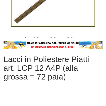
Vai
all'inizio
della
Lacci in Poliestere Piatti
galleria
di
art. LCP 12 A4P (alla
immagini
grossa = 72 paia)