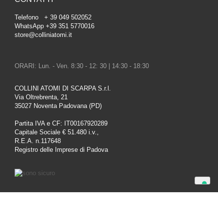
Telefono + 39 049 502052
WhatsApp +39 351 5770016
store@colliniatomi.it
ORARI: Lun. - Ven. 8:30 - 12: 30 | 14:30 - 18:30
COLLINI ATOMI DI SCARPA S.r.l.
Via Oltrebrenta, 21
35027 Noventa Padovana (PD)
Partita IVA e CF: IT00167920289
Capitale Sociale € 51.480 i.v.,
R.E.A. n.117648
Registro delle Imprese di Padova
Le tue preferenze relative alla privacy
Informativa sulla raccolta