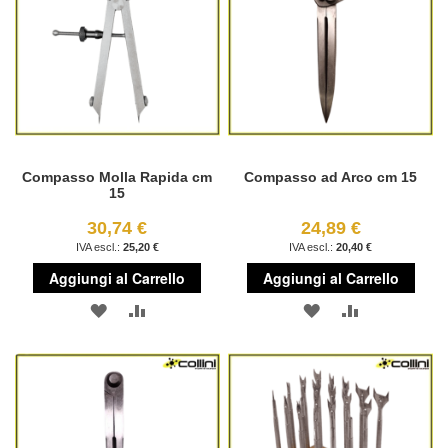
Compasso Molla Rapida cm
Compasso ad Arco cm 15
15
30,74 €
24,89 €
25,20 €
20,40 €
Aggiungi al Carrello
Aggiungi al Carrello
AGGIUNGI
AGGIUNGI
AGGIUNGI
AGGIUNGI
ALLA
AL
ALLA
AL
LISTA
CONFRONTO
LISTA
CONFRONT
DESIDERI
DESIDERI