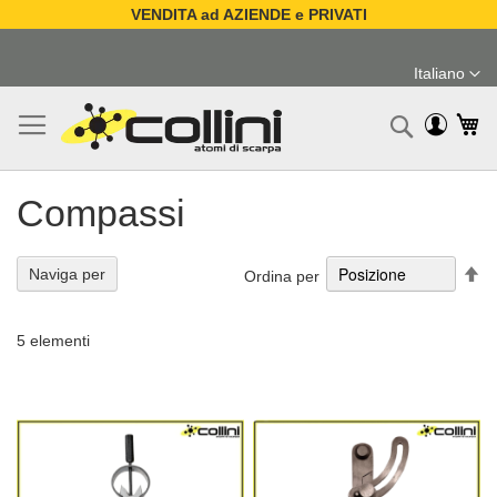
VENDITA ad AZIENDE e PRIVATI
Salta
al
Italiano
contenuto
Lingua
Ca
Ricerc
Compassi
Im
Naviga per
Ordina per
la
di
de
5
elementi