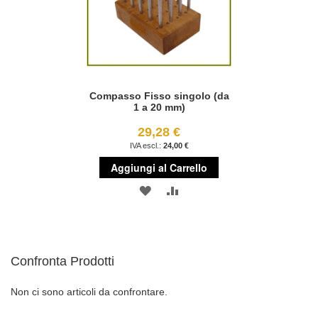
Compasso Fisso singolo (da
1 a 20 mm)
29,28 €
24,00 €
Aggiungi al Carrello
AGGIUNGI
AGGIUNGI
ALLA
AL
LISTA
CONFRONTO
Confronta Prodotti
DESIDERI
Non ci sono articoli da confrontare.