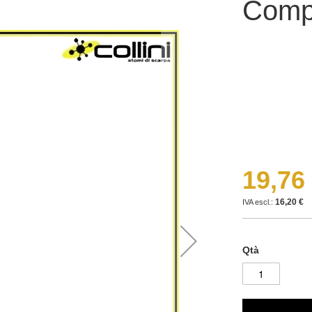
Comp
19,76
16,20 €
Qtà