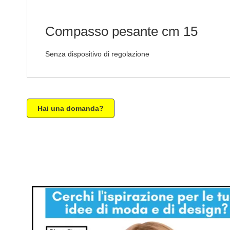
di
immagini
Compasso pesante cm 15
Senza dispositivo di regolazione
Hai una domanda?