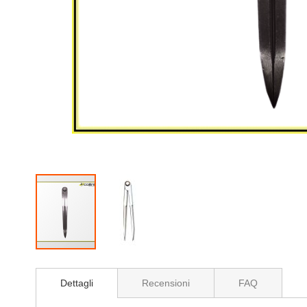
Vai
all'inizio
Dettagli
Recensioni
FAQ
della
galleria