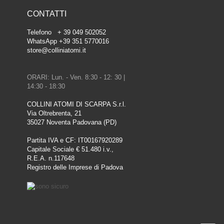
CONTATTI
Telefono + 39 049 502052
WhatsApp +39 351 5770016
store@colliniatomi.it
ORARI: Lun. - Ven. 8:30 - 12: 30 |
14:30 - 18:30
COLLINI ATOMI DI SCARPA S.r.l.
Via Oltrebrenta, 21
35027 Noventa Padovana (PD)
Partita IVA e CF: IT00167920289
Capitale Sociale € 51.480 i.v.,
R.E.A. n.117648
Registro delle Imprese di Padova