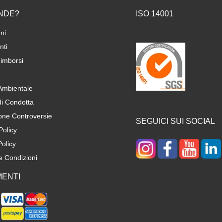
NDE?
ISO 14001
ni
ti
imborsi
 Ambientale
di Condotta
one Controversie
SEGUICI SUI SOCIAL
Policy
olicy
e Condizioni
ENTI