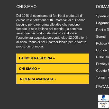
CHI SIAMO
DOMA
Dal 1946 ci occupiamo di fornire ai produttori di
Spedizio
calzature e pelletteria tutti i materiali di cui hanno
Pagamen
bisogno per dare forma alle idee che rendono
famoso lo stile italiano nel mondo. La continua
Resi e R
selezione dei prodotti del nostro catalogo e
Sconti
l'esperienza acquisita servendo oltre 12.000 clienti
all'anno, fanno di noi il partner ideale per le Vostre
Politica
produzioni di moda.
Codice 
Risoluzi
LA NOSTRA STORIA »
Privacy 
CHI SIAMO »
Cookie P
Termini 
RICERCA AVANZATA »
PAGAM