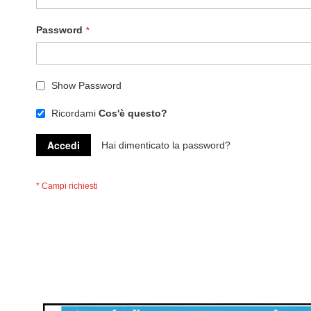
Password
Show Password
Ricordami
Cos'è questo?
Accedi
Hai dimenticato la password?