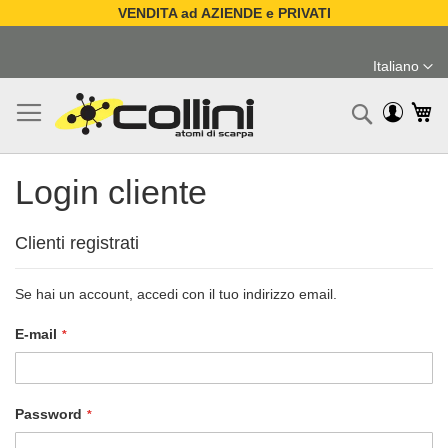
VENDITA ad AZIENDE e PRIVATI
Salta
al
Italiano
contenuto
Lingua
Ca
Ricerc
Login cliente
Clienti registrati
Se hai un account, accedi con il tuo indirizzo email.
E-mail
Password