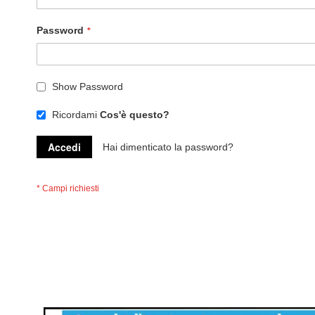
Password
Show Password
Ricordami
Cos'è questo?
Accedi
Hai dimenticato la password?