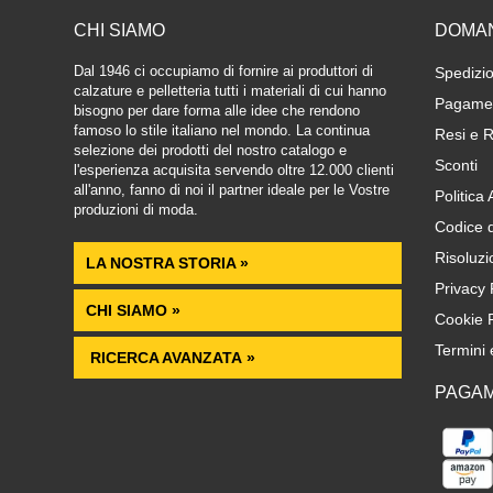
CHI SIAMO
DOMA
Dal 1946 ci occupiamo di fornire ai produttori di
Spedizio
calzature e pelletteria tutti i materiali di cui hanno
Pagamen
bisogno per dare forma alle idee che rendono
famoso lo stile italiano nel mondo. La continua
Resi e R
selezione dei prodotti del nostro catalogo e
Sconti
l'esperienza acquisita servendo oltre 12.000 clienti
all'anno, fanno di noi il partner ideale per le Vostre
Politica
produzioni di moda.
Codice 
Risoluzi
LA NOSTRA STORIA »
Privacy 
CHI SIAMO »
Cookie P
Termini 
RICERCA AVANZATA »
PAGAM