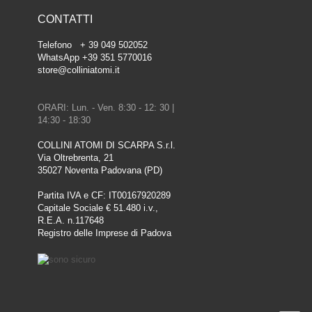
CONTATTI
Telefono + 39 049 502052
WhatsApp +39 351 5770016
store@colliniatomi.it
ORARI: Lun. - Ven. 8:30 - 12: 30 |
14:30 - 18:30
COLLINI ATOMI DI SCARPA S.r.l.
Via Oltrebrenta, 21
35027 Noventa Padovana (PD)
Partita IVA e CF: IT00167920289
Capitale Sociale € 51.480 i.v.,
R.E.A. n.117648
Registro delle Imprese di Padova