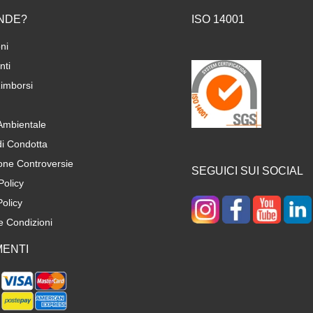
NDE?
ISO 14001
ni
ti
imborsi
 Ambientale
di Condotta
one Controversie
SEGUICI SUI SOCIAL
Policy
olicy
e Condizioni
ENTI