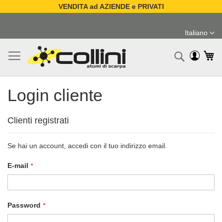
VENDITA ad AZIENDE e PRIVATI
Salta
al
Italiano
contenuto
Lingua
Ca
Ricerc
Login cliente
Clienti registrati
Se hai un account, accedi con il tuo indirizzo email.
E-mail
Password