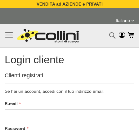
VENDITA ad AZIENDE e PRIVATI
Salta
al
Italiano
contenuto
Lingua
Ca
Ricerc
Login cliente
Clienti registrati
Se hai un account, accedi con il tuo indirizzo email.
E-mail
Password