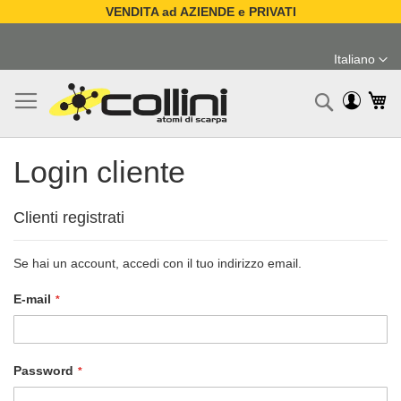
VENDITA ad AZIENDE e PRIVATI
Salta
al
Italiano
contenuto
Lingua
Ca
Ricerc
Login cliente
Clienti registrati
Se hai un account, accedi con il tuo indirizzo email.
E-mail
Password