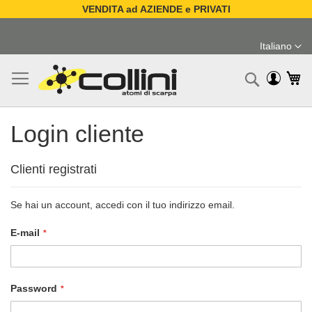
VENDITA ad AZIENDE e PRIVATI
Salta
al
Italiano
contenuto
Lingua
Ca
Ricerc
Login cliente
Clienti registrati
Se hai un account, accedi con il tuo indirizzo email.
E-mail
Password