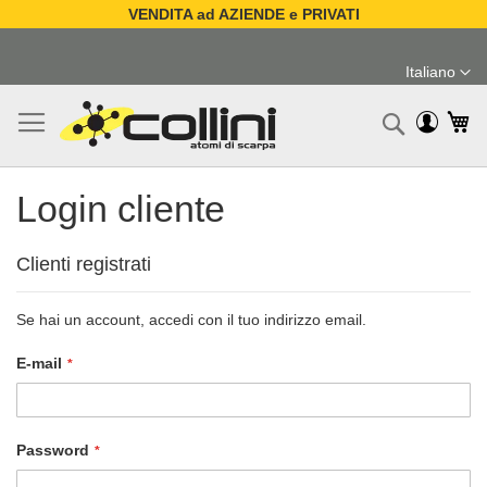
VENDITA ad AZIENDE e PRIVATI
Salta
al
Italiano
contenuto
Lingua
Ca
Ricerc
Login cliente
Clienti registrati
Se hai un account, accedi con il tuo indirizzo email.
E-mail
Password