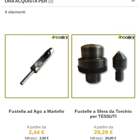
ORA ACQUISTA PER
4
elementi
Fustella ad Ago a Martello
Fustelle a Sfera da Torchio
per TESSUTI
A partire da
A partire da
2,44 €
29,28 €
2,00 €
24,00 €