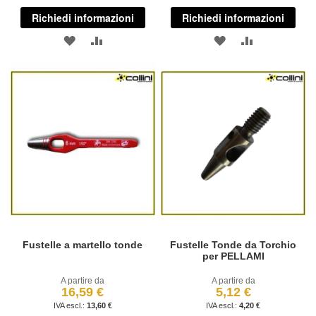
Richiedi informazioni
Richiedi informazioni
AGGIUNGI
AGGIUNGI
AGGIUNGI
AGGIUNGI
ALLA
AL
ALLA
AL
LISTA
CONFRONTO
LISTA
CONFRONT
DESIDERI
DESIDERI
Fustelle a martello tonde
Fustelle Tonde da Torchio
per PELLAMI
A partire da
A partire da
16,59 €
5,12 €
13,60 €
4,20 €