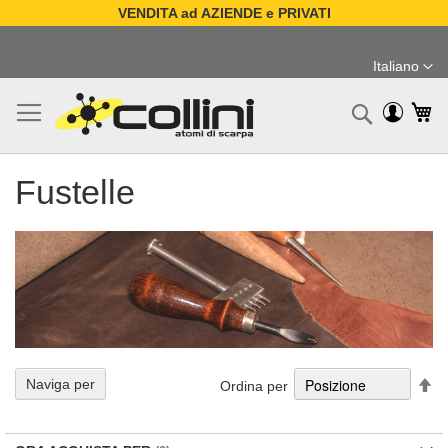
VENDITA ad AZIENDE e PRIVATI
Salta
al
Italiano
contenuto
Lingua
Ca
Ricerc
Fustelle
Im
Naviga per
Ordina per
la
di
de