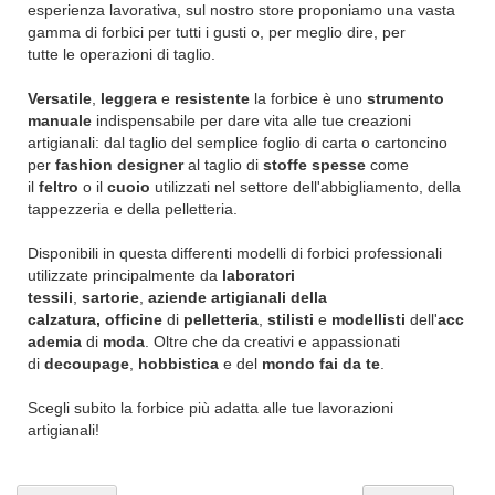
esperienza lavorativa, sul nostro store proponiamo una vasta
gamma di forbici per tutti i gusti o, per meglio dire, per
tutte le operazioni di taglio.
Versatile
,
leggera
e
resistente
la forbice è uno
strumento
manuale
indispensabile per dare vita alle tue creazioni
artigianali: dal taglio del semplice foglio di carta o cartoncino
per
fashion designer
al taglio di
stoffe spesse
come
il
feltro
o il
cuoio
utilizzati nel settore dell'abbigliamento, della
tappezzeria e della pelletteria.
Disponibili in questa differenti modelli di forbici professionali
utilizzate principalmente da
laboratori
tessili
,
sartorie
,
aziende artigianali della
calzatura,
officine
di
pelletteria
,
stilisti
e
modellisti
dell'
acc
ademia
di
moda
. Oltre che da creativi e appassionati
di
decoupage
,
hobbistica
e del
mondo fai da te
.
Scegli subito la forbice più adatta alle tue lavorazioni
artigianali!