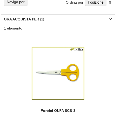
Im
Naviga per
Ordina per
la
di
de
ORA ACQUISTA PER
1
elemento
Forbici OLFA SCS-3