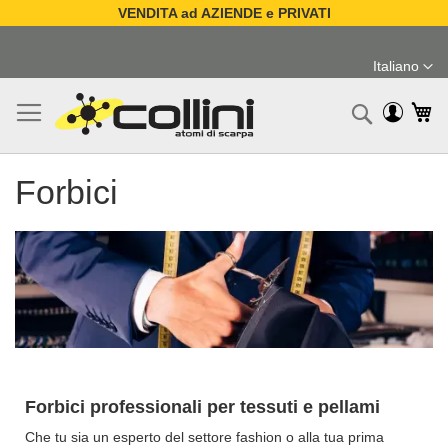
VENDITA ad AZIENDE e PRIVATI
Salta
al
Italiano
contenuto
Lingua
Ca
Ricerc
Forbici
Forbici professionali per tessuti e pellami
Che tu sia un esperto del settore fashion o alla tua prima