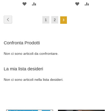
AGGIUNGI
AGGIUNGI
AGGIUNGI
AGGIUNGI
ALLA
AL
ALLA
AL
Pagina
Pagina
Precedente
Pagina
Pagina
1
2
Attualmente
3
LISTA
CONFRONTO
LISTA
CONFRONT
stai
DESIDERI
DESIDERI
leggendo
Confronta Prodotti
la
pagina
Non ci sono articoli da confrontare.
La mia lista desideri
Non ci sono articoli nella lista desideri.