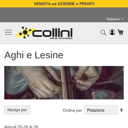
VENDITA ad AZIENDE e PRIVATI
Salta
al
Italiano
contenuto
Lingua
Ca
Ricerc
Aghi e Lesine
Im
Naviga per
Ordina per
la
di
de
Articoli
25
-
26
di
26