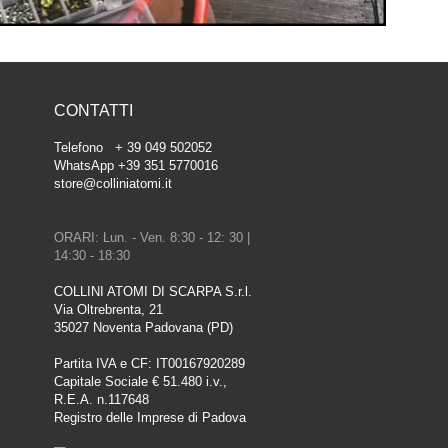
CONTATTI
Telefono + 39 049 502052
WhatsApp +39 351 5770016
store@colliniatomi.it
ORARI: Lun. - Ven. 8:30 - 12: 30 |
14:30 - 18:30
COLLINI ATOMI DI SCARPA S.r.l.
Via Oltrebrenta, 21
35027 Noventa Padovana (PD)
Partita IVA e CF: IT00167920289
Capitale Sociale € 51.480 i.v.,
R.E.A. n.117648
Registro delle Imprese di Padova