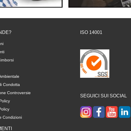
NDE?
ISO 14001
ni
ti
imborsi
 Ambientale
di Condotta
one Controversie
SEGUICI SUI SOCIAL
Policy
olicy
e Condizioni
ENTI