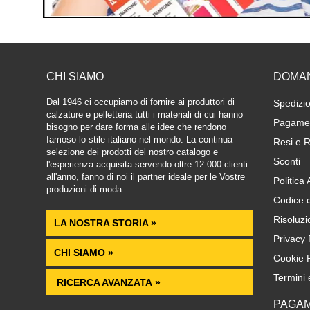
CHI SIAMO
DOMA
Dal 1946 ci occupiamo di fornire ai produttori di
Spedizio
calzature e pelletteria tutti i materiali di cui hanno
Pagamen
bisogno per dare forma alle idee che rendono
famoso lo stile italiano nel mondo. La continua
Resi e R
selezione dei prodotti del nostro catalogo e
Sconti
l'esperienza acquisita servendo oltre 12.000 clienti
all'anno, fanno di noi il partner ideale per le Vostre
Politica
produzioni di moda.
Codice 
Risoluzi
LA NOSTRA STORIA »
Privacy 
CHI SIAMO »
Cookie P
Termini 
RICERCA AVANZATA »
PAGAM