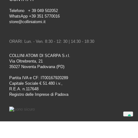
Telefono + 39 049 502052
WhatsApp +39 351 5770016
store@colliniatomi.it
ORARI: Lun. - Ven. 8:30 - 12: 30 | 14:30 - 18:30
COLLINI ATOMI DI SCARPA S.r.l.
Via Oltrebrenta, 21
35027 Noventa Padovana (PD)
Partita IVA e CF: IT00167920289
Capitale Sociale € 51.480 i.v.,
R.E.A. n.117648
Registro delle Imprese di Padova
Le tue preferenze relative alla privacy
Informativa sulla raccolta