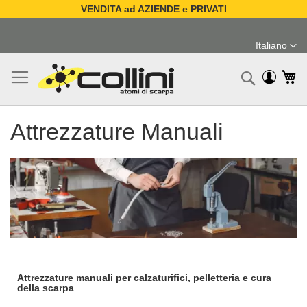
VENDITA ad AZIENDE e PRIVATI
Salta
al
Italiano
contenuto
Lingua
Ca
Ricerc
Attrezzature Manuali
Attrezzature manuali per calzaturifici, pelletteria e cura
della scarpa