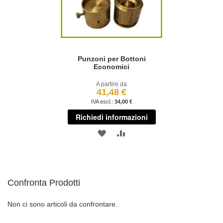
Punzoni per Bottoni
Economici
A partire da
41,48 €
34,00 €
Richiedi informazioni
AGGIUNGI
AGGIUNGI
ALLA
AL
LISTA
CONFRONTO
Confronta Prodotti
DESIDERI
Non ci sono articoli da confrontare.