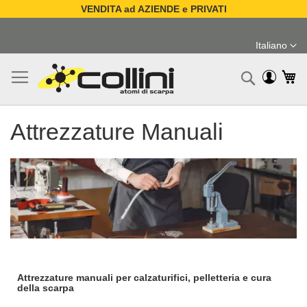
VENDITA ad AZIENDE e PRIVATI
Salta
al
Italiano
contenuto
Lingua
Ca
Ricerc
Attrezzature Manuali
Attrezzature manuali per calzaturifici, pelletteria e cura
della scarpa