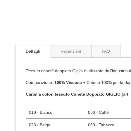
di
immagini
Dettagli
Recensioni
FAQ
Tessuto canetè doppiato Giglio è utilizzato dall'industria d
Composizione:
100
% Viscosa
+ Cotone 100% per la dop
Cartella colori tessuto Canete Doppiato GIGLIO (art.
010 - Bianco
088 - Caffè
023 - Beige
089 - Tabacco