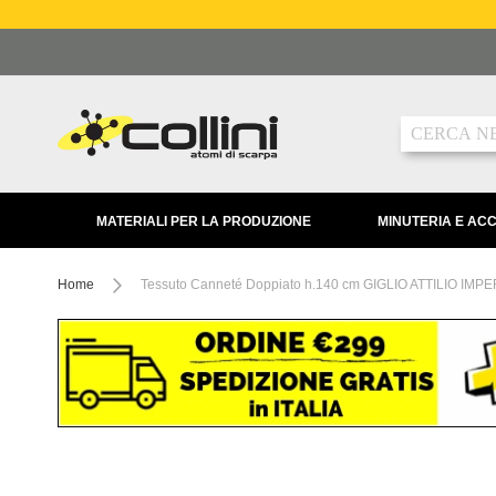
Salta
al
contenuto
Ricerca
MATERIALI PER LA PRODUZIONE
MINUTERIA E AC
Home
Tessuto Canneté Doppiato h.140 cm GIGLIO ATTILIO IMPER