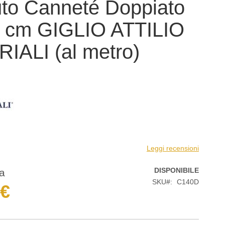
to Canneté Doppiato
0 cm GIGLIO ATTILIO
IALI (al metro)
Leggi recensioni
DISPONIBILE
da
SKU
C140D
 €