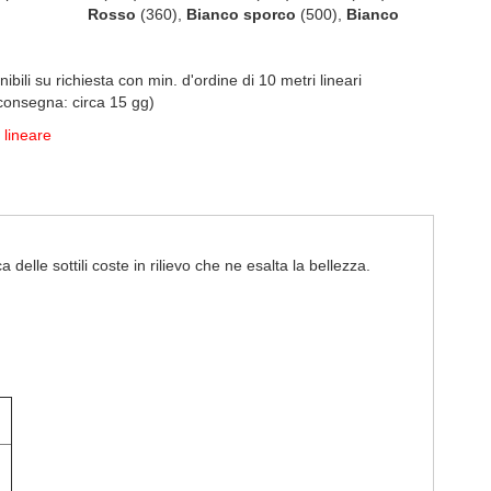
sso
(360),
Bianco sporco
(500),
Bianco
onibili su richiesta con min. d'ordine di 10 metri lineari
 consegna: circa 15 gg)
lineare
delle sottili coste in rilievo che ne esalta la bellezza.