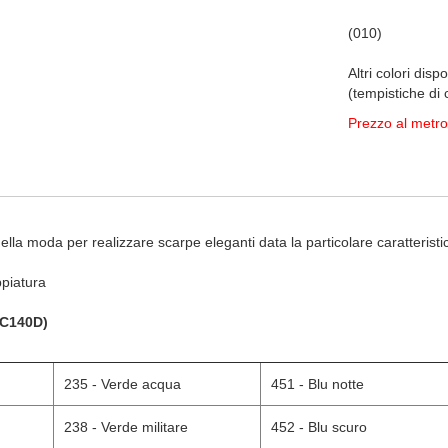
Ro
(010)
Altri colori disp
(tempistiche di
P
r
e
z
z
o
a
l
metro 
ella moda per realizzare scarpe eleganti data la particolare caratteristica 
piatura
 C140D)
235 - Verde acqua
451 - Blu notte
238 - Verde militare
452 - Blu scuro