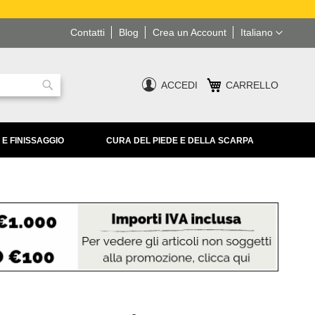
Lingua
Contatti
Blog
Crea un Account
Italiano
ACCEDI
CARRELLO
Ricerca
 E FINISSAGGIO
CURA DEL PIEDE E DELLA SCARPA