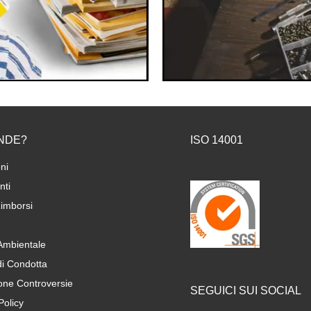
NDE?
ISO 14001
ni
ti
imborsi
 Ambientale
di Condotta
one Controversie
SEGUICI SUI SOCIAL
Policy