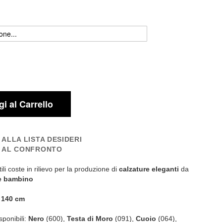
i al Carrello
 ALLA LISTA DESIDERI
I AL CONFRONTO
ili coste in rilievo per la produzione di
calzature eleganti
da
e bambino
:
140 cm
sponibili:
Nero
(600),
Testa di Moro
(091),
Cuoio
(064),