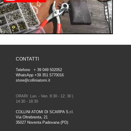
CONTATTI
Telefono + 39 049 502052
WhatsApp +39 351 5770016
store@colliniatomi.it
ORARI: Lun. - Ven. 8:30 - 12: 30 |
14:30 - 18:30
COLLINI ATOMI DI SCARPA S.r.l.
Via Oltrebrenta, 21
35027 Noventa Padovana (PD)