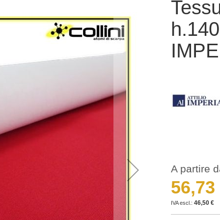
Tessu
h.14
IMPER
A partire 
56,73
46,50 €