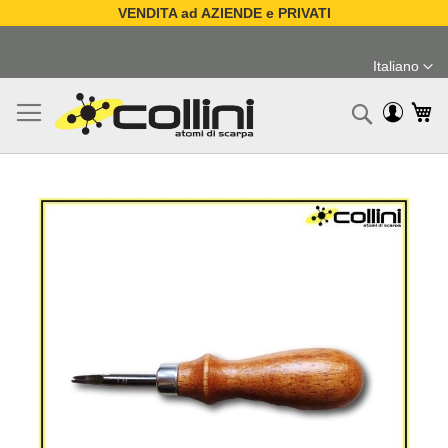
VENDITA ad AZIENDE e PRIVATI
Salta
al
Italiano
contenuto
Lingua
Ca
Ricerc
Vai
alla
fine
della
galleria
di
immagini