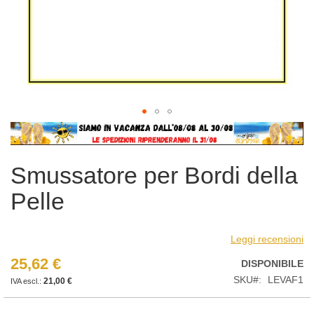
Vai
all'inizio
della
Smussatore per Bordi della
galleria
di
Pelle
immagini
Leggi recensioni
25,62 €
DISPONIBILE
SKU
LEVAF1
21,00 €