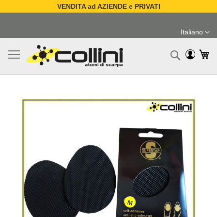
VENDITA ad AZIENDE e PRIVATI
Salta
al
Italiano
contenuto
Lingua
Ca
Ricerc
Vai
alla
fine
della
galleria
di
immagini