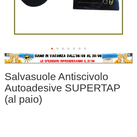
Vai
all'inizio
della
Salvasuole Antiscivolo
galleria
di
Autoadesive SUPERTAP
immagini
(al paio)