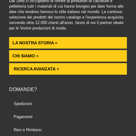
Dal 1946 ci occupiamo di fornire ai produttori di calzature e
pelletteria tutti i materiali di cui hanno bisogno per dare forma alle
idee che rendono famoso lo stile italiano nel mondo. La continua
selezione dei prodotti del nostro catalogo e l'esperienza acquisita
servendo oltre 12.000 clienti all'anno, fanno di noi il partner ideale
per le Vostre produzioni di moda.
LA NOSTRA STORIA »
CHI SIAMO »
RICERCA AVANZATA »
DOMANDE?
Spedizioni
Pagamenti
Resi e Rimborsi