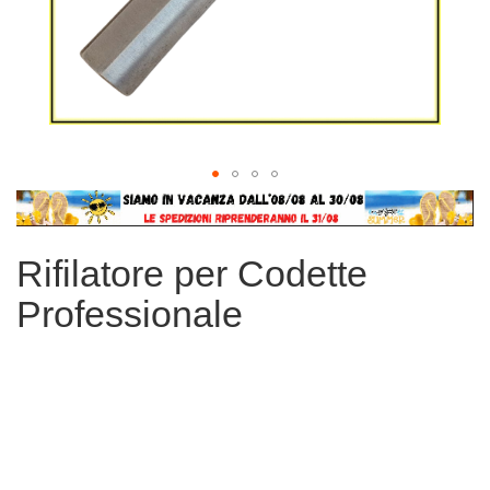
Vai
all'inizio
della
Rifilatore per Codette
galleria
di
Professionale
immagini