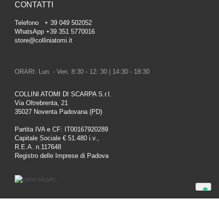
CONTATTI
Telefono + 39 049 502052
WhatsApp +39 351 5770016
store@colliniatomi.it
ORARI: Lun. - Ven. 8:30 - 12: 30 | 14:30 - 18:30
COLLINI ATOMI DI SCARPA S.r.l.
Via Oltrebrenta, 21
35027 Noventa Padovana (PD)
Partita IVA e CF: IT00167920289
Capitale Sociale € 51.480 i.v.,
R.E.A. n.117648
Registro delle Imprese di Padova
Le tue preferenze relative alla privacy