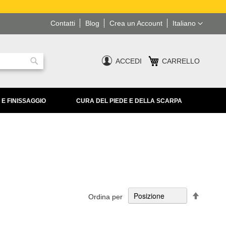
Lingua
Contatti
Blog
Crea un Account
Italiano
ACCEDI
CARRELLO
Ricerca
 E FINISSAGGIO
CURA DEL PIEDE E DELLA SCARPA
Imposta
Ordina per
la
direzion
decresc