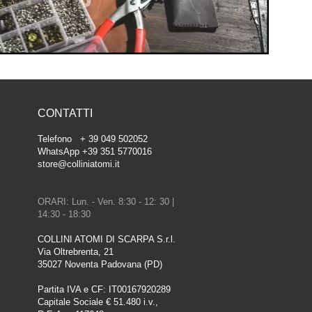
CONTATTI
Telefono + 39 049 502052
WhatsApp +39 351 5770016
store@colliniatomi.it
ORARI: Lun. - Ven. 8:30 - 12: 30 |
14:30 - 18:30
COLLINI ATOMI DI SCARPA S.r.l.
Via Oltrebrenta, 21
35027 Noventa Padovana (PD)
Partita IVA e CF: IT00167920289
Capitale Sociale € 51.480 i.v.,