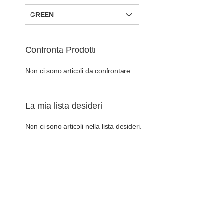
GREEN
Confronta Prodotti
Non ci sono articoli da confrontare.
La mia lista desideri
Non ci sono articoli nella lista desideri.
Aggiungi al Carrello
AGGIUNGI
ALLA
AGGIUNGI