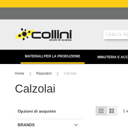
Salta
al
contenuto
Ricerca
MATERIALI PER LA PRODUZIONE
MINUTERIA E AC
Home
Riparatori
Calzolai
Calzolai
Mostra
Griglia
Lista
1
e
Opzioni di acquisto
come
BRANDS