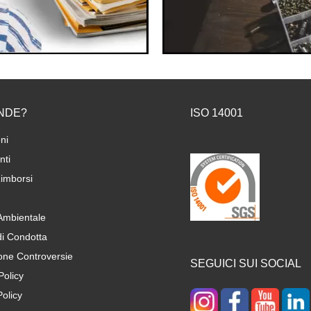
NDE?
ISO 14001
ni
ti
imborsi
 Ambientale
di Condotta
one Controversie
SEGUICI SUI SOCIAL
Policy
olicy