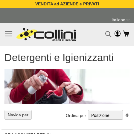
VENDITA ad AZIENDE e PRIVATI
Salta
al
Italiano
contenuto
Lingua
Ca
Ricerc
Detergenti e Igienizzanti
Im
Naviga per
Ordina per
la
di
de