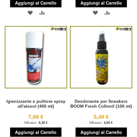
Aggiungi al Carrello
Aggiungi al Carrello
AGGIUNGI
AGGIUNGI
AGGIUNGI
AGGIUNGI
ALLA
AL
ALLA
AL
LISTA
CONFRONTO
LISTA
CONFRONT
DESIDERI
DESIDERI
Igienizzante e pulitore spray
Deodorante per Sneakers
all'alcool (400 ml)
BOOM Fresh Collonil (100 ml)
7,69 €
5,49 €
6,30 €
4,50 €
Aggiungi al Carrello
Aggiungi al Carrello