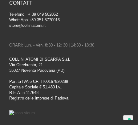
CONTATTI
Telefono + 39 049 502052
WhatsApp +39 351 5770016
store@colliniatomi.it
ORARI: Lun. - Ven. 8:30 - 12: 30 | 14:30 - 18:30
COLLINI ATOMI DI SCARPA S.r.l.
Via Oltrebrenta, 21
35027 Noventa Padovana (PD)
Partita IVA e CF: IT00167920289
Capitale Sociale € 51.480 i.v.,
R.E.A. n.117648
Registro delle Imprese di Padova
Le tue preferenze relative alla privacy