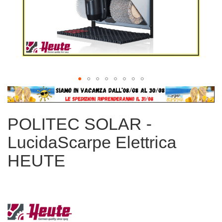
Vai
all'inizio
della
POLITEC SOLAR -
galleria
di
LucidaScarpe Elettrica
immagini
HEUTE