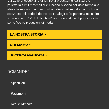
Dal 1946 ci occupiamo di fornire ai produttori di calzature e
pelletteria tutti i materiali di cui hanno bisogno per dare forma alle
idee che rendono famoso lo stile italiano nel mondo. La continua
selezione dei prodotti del nostro catalogo e l'esperienza acquisita
servendo oltre 12.000 clienti all'anno, fanno di noi il partner ideale
per le Vostre produzioni di moda.
LA NOSTRA STORIA »
CHI SIAMO »
RICERCA AVANZATA »
DOMANDE?
Spedizioni
Pagamenti
Resi e Rimborsi