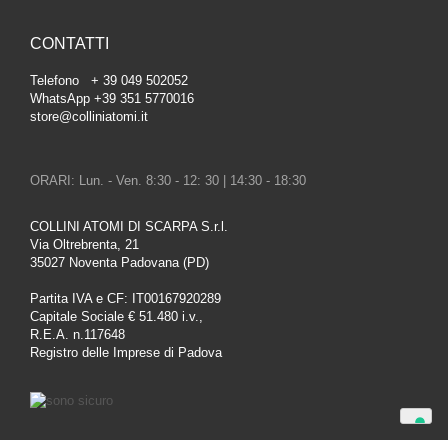
CONTATTI
Telefono + 39 049 502052
WhatsApp +39 351 5770016
store@colliniatomi.it
ORARI: Lun. - Ven. 8:30 - 12: 30 | 14:30 - 18:30
COLLINI ATOMI DI SCARPA S.r.l.
Via Oltrebrenta, 21
35027 Noventa Padovana (PD)
Partita IVA e CF: IT00167920289
Capitale Sociale € 51.480 i.v.,
R.E.A. n.117648
Registro delle Imprese di Padova