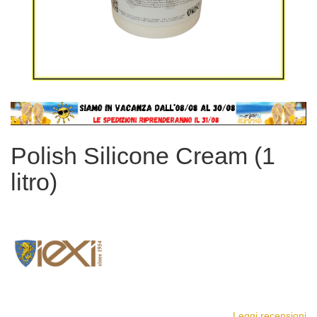
Vai
all'inizio
della
Polish Silicone Cream (1
galleria
di
litro)
immagini
Leggi recensioni