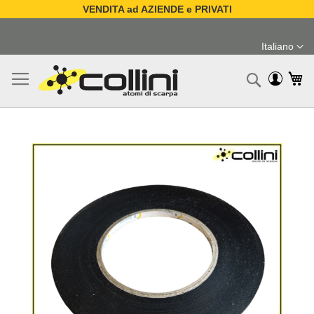
VENDITA ad AZIENDE e PRIVATI
Salta
al
Italiano
contenuto
Lingua
Ca
Ricerc
Vai
alla
fine
della
galleria
di
immagini