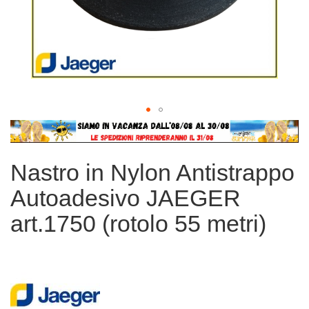
Vai
all'inizio
della
Nastro in Nylon Antistrappo
galleria
di
Autoadesivo JAEGER
immagini
art.1750 (rotolo 55 metri)