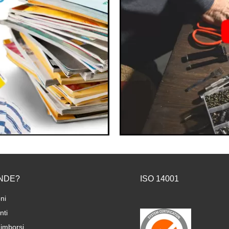
NDE?
ISO 14001
ni
ti
imborsi