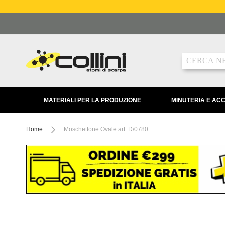
Salta
al
contenuto
Ricerca
MATERIALI PER LA PRODUZIONE
MINUTERIA E AC
Home
Moschettone Ovale art. D/0780