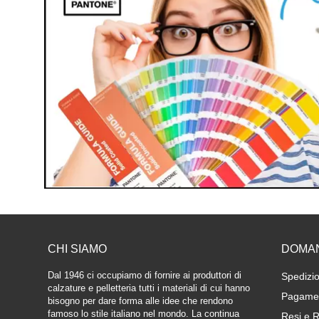
CHI SIAMO
DOMA
Dal 1946 ci occupiamo di fornire ai produttori di
Spedizio
calzature e pelletteria tutti i materiali di cui hanno
Pagamen
bisogno per dare forma alle idee che rendono
famoso lo stile italiano nel mondo. La continua
Resi e R