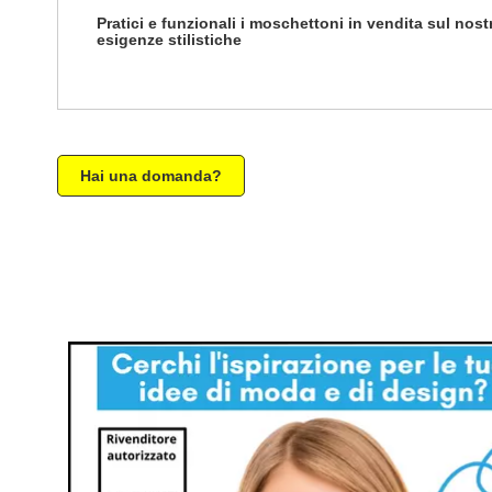
Pratici e funzionali i moschettoni in vendita sul nost
esigenze stilistiche
Hai una domanda?