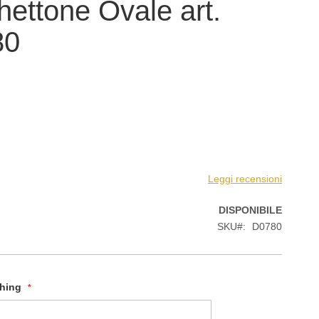
ettone Ovale art.
80
Leggi recensioni
DISPONIBILE
SKU
D0780
shing