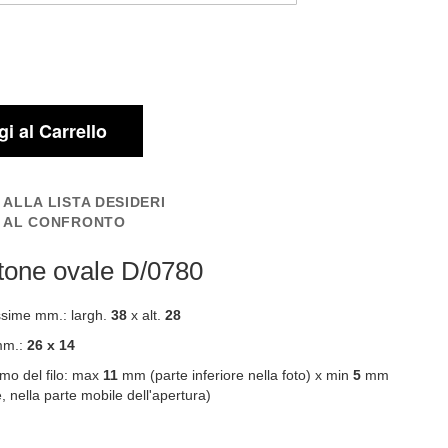
i al Carrello
 ALLA LISTA DESIDERI
I AL CONFRONTO
tone ovale D/0780
sime mm.: largh.
38
x alt.
28
mm.:
26 x 14
mo del filo: max
11
mm (parte inferiore nella foto) x min
5
mm
, nella parte mobile dell'apertura)