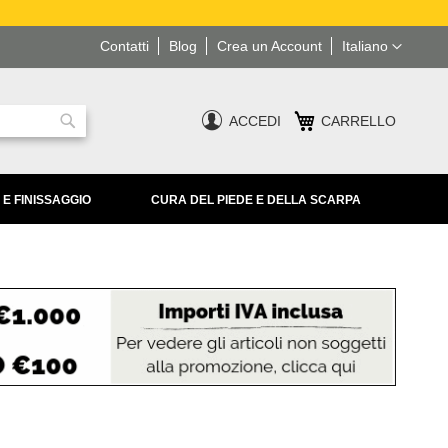
Lingua
Contatti
Blog
Crea un Account
Italiano
ACCEDI
CARRELLO
Ricerca
 E FINISSAGGIO
CURA DEL PIEDE E DELLA SCARPA