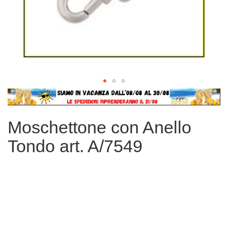
Vai
all'inizio
della
Moschettone con Anello
galleria
di
Tondo art. A/7549
immagini