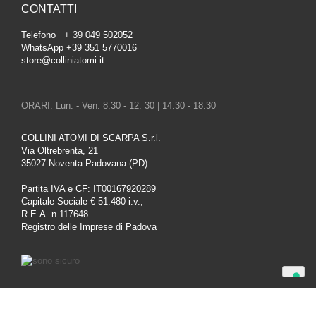
CONTATTI
Telefono + 39 049 502052
WhatsApp +39 351 5770016
store@colliniatomi.it
ORARI: Lun. - Ven. 8:30 - 12: 30 | 14:30 - 18:30
COLLINI ATOMI DI SCARPA S.r.l.
Via Oltrebrenta, 21
35027 Noventa Padovana (PD)
Partita IVA e CF: IT00167920289
Capitale Sociale € 51.480 i.v.,
R.E.A. n.117648
Registro delle Imprese di Padova
Le tue preferenze relative alla privacy