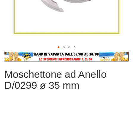
Vai
all'inizio
della
Moschettone ad Anello
galleria
di
D/0299 ø 35 mm
immagini