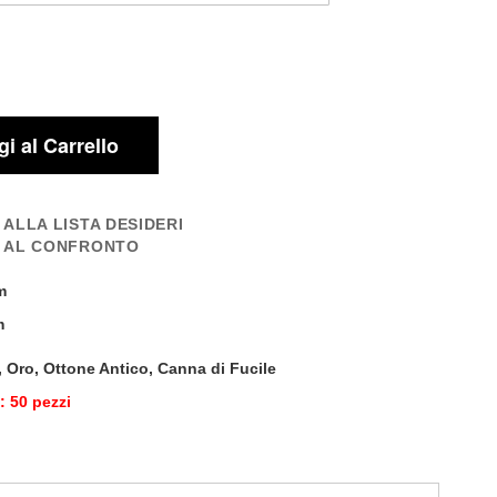
i al Carrello
 ALLA LISTA DESIDERI
I AL CONFRONTO
m
m
, Oro, Ottone Antico, Canna di Fucile
 50 pezzi