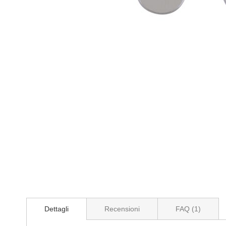
Vai
all'inizio
della
galleria
di
immagini
Dettagli
Recensioni
FAQ (1)