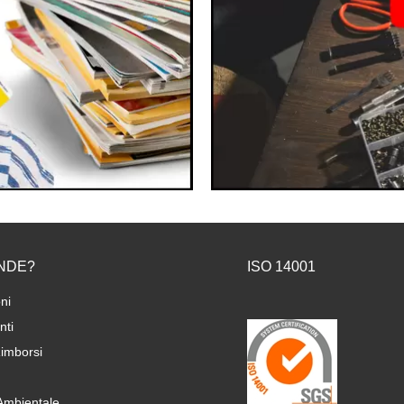
NDE?
ISO 14001
ni
ti
imborsi
 Ambientale