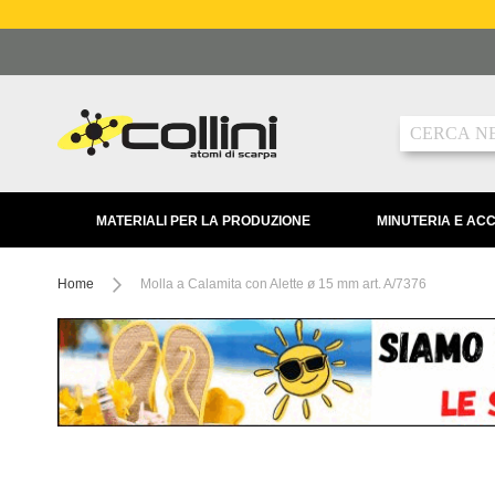
Salta
al
contenuto
Ricerca
MATERIALI PER LA PRODUZIONE
MINUTERIA E AC
Home
Molla a Calamita con Alette ø 15 mm art. A/7376