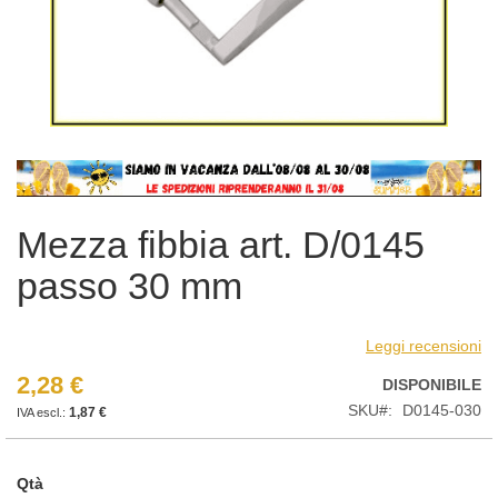
Vai
all'inizio
della
Mezza fibbia art. D/0145
galleria
di
passo 30 mm
immagini
Leggi recensioni
2,28 €
DISPONIBILE
SKU
D0145-030
1,87 €
Qtà