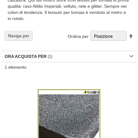
calzatura. Qui sul nostro store trovi tessuti per tomaia di prima
qualità: raso Attilio Imperiali, velluto, rete e glitter. Sempre nei
colori di tendenza. Il tessuto per tomaia è venduto al metro e
in rotolo.
Im
Naviga per
Ordina per
la
di
de
ORA ACQUISTA PER
1
elemento