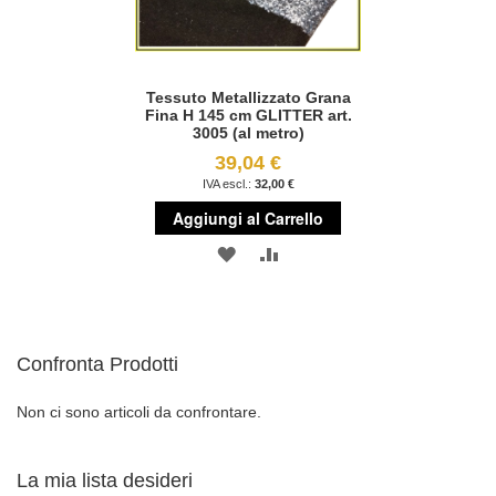
Tessuto Metallizzato Grana
Fina H 145 cm GLITTER art.
3005 (al metro)
39,04 €
32,00 €
Aggiungi al Carrello
AGGIUNGI
AGGIUNGI
ALLA
AL
LISTA
CONFRONTO
Confronta Prodotti
DESIDERI
Non ci sono articoli da confrontare.
La mia lista desideri