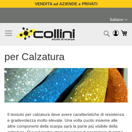
VENDITA ad AZIENDE e PRIVATI
Salta
al
Italiano
contenuto
Lingua
Ca
Ricerc
per Calzatura
Il tessuto per calzatura deve avere caratteristiche di resistenza
e gradevolezza molto elevate. Una volta cucito insieme alle
altre componenti della scarpa sarà la parte più visibile della