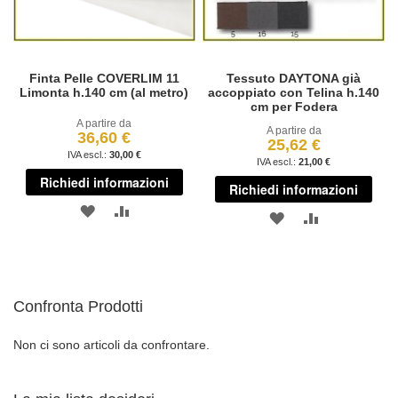
Finta Pelle COVERLIM 11
Tessuto DAYTONA già
Limonta h.140 cm (al metro)
accoppiato con Telina h.140
cm per Fodera
A partire da
A partire da
36,60 €
25,62 €
30,00 €
21,00 €
Richiedi informazioni
Richiedi informazioni
AGGIUNGI
AGGIUNGI
AGGIUNGI
AGGIUNGI
ALLA
AL
ALLA
AL
LISTA
CONFRONTO
LISTA
CONFRONT
DESIDERI
Confronta Prodotti
DESIDERI
Non ci sono articoli da confrontare.