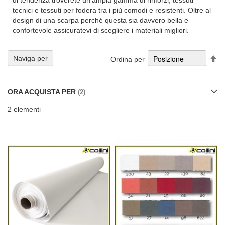
di tendenza troverete un'ampia gamma di rinforzi, tessuti
tecnici e tessuti per fodera tra i più comodi e resistenti. Oltre al
design di una scarpa perché questa sia davvero bella e
confortevole assicuratevi di scegliere i materiali migliori.
Im
Naviga per
Ordina per
la
di
de
ORA ACQUISTA PER
2
elementi