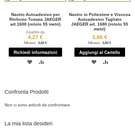
Nastro Autoadesivo per
Nastro in Poliestere e Viscosa
Rinforzo Tomaia JAEGER
Autoadesivo Tagliato
art.1600 (rotolo 55 metri)
JAEGER art. 1680 (rotolo 55
metri)
A partire da
4,27 €
3,66 €
3,50 €
3,00 €
Richiedi informazioni
Aggiungi al Carrello
AGGIUNGI
AGGIUNGI
AGGIUNGI
AGGIUNGI
ALLA
AL
ALLA
AL
LISTA
CONFRONTO
LISTA
CONFRONT
Confronta Prodotti
DESIDERI
DESIDERI
Non ci sono articoli da confrontare.
La mia lista desideri