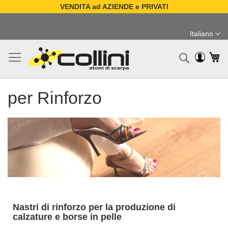
VENDITA ad AZIENDE e PRIVATI
Salta
al
Italiano
contenuto
Lingua
Ca
Ricerc
per Rinforzo
Nastri di rinforzo per la produzione di
calzature e borse in pelle