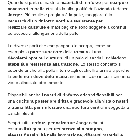
Quando si parla di nastri e
materiali di rinforzo
per
scarpe
e
accessori in pelle
ci si affida alla qualità dell'azienda tedesca
Jaeger
. Più sottile e pregiata è la pelle, maggiore è la
necessità di un
rinforzo sottile
e
resistente
per
realizzare calzature e maxi bag che sono soggette a continui
ed eccessivi allungamenti della pelle.
Le diverse parti che compongono la scarpa, come ad
esempio la
parte superiore
della
tomaia
di una
décoletté
oppure i
cinturini
di un paio di sandali, richiedono
stabilità
e
resistenza alla trazione
. Lo stesso concetto si
estende anche alla pelle intorno agli occhielli o ai rivetti perchè
la
pelle non deve deformarsi
anche nel caso in cui il cinturino
viene allacciato strettamente.
Disponibili anche i
nastri di rinforzo adesivi flessibili
per
una
cucitura posteriore dritta
e gradevole alla vista o
nastri
a trama fitta per rinforzare
una
cucitura centrale
soggetta a
carichi elevati.
Scopri tutti i
rinforzi per calzature Jaeger
che si
contraddistinguono per
resistenza allo strappo
,
elevata flessibilità
nella
lavorazione
, differenti materiali e