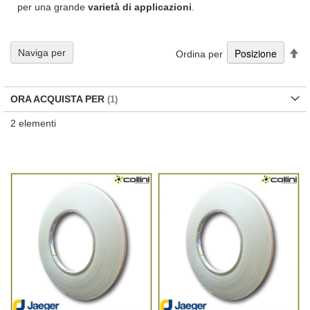
per una grande
varietà di applicazioni
.
Im
Naviga per
Ordina per
la
di
de
ORA ACQUISTA PER
2
elementi