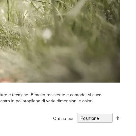
zzature e tecniche. È molto resistente e comodo: si cuce
nastro in polipropilene di varie dimensioni e colori.
Imposta
Ordina per
la
direzion
decresc