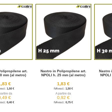
olipropilene art.
Nastro in Polipropilene art.
Nastro 
0 mm (al metro)
NPOLI h. 25 mm (al metro)
NPOLI 
1,83 €
1,83 €
1,50 €
1,50 €
partire da
A partire da
0,49 €
0,92 €
0,40 €
0,75 €