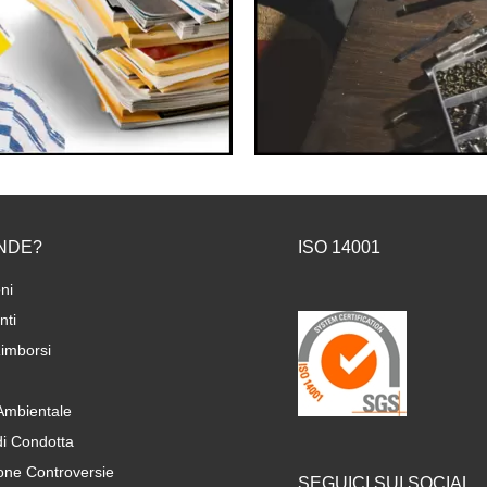
NDE?
ISO 14001
ni
ti
imborsi
 Ambientale
di Condotta
one Controversie
SEGUICI SUI SOCIAL