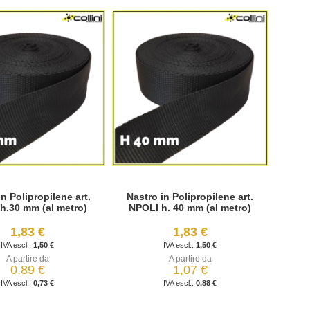
in Polipropilene art.
Nastro in Polipropilene art.
h.30 mm (al metro)
NPOLI h. 40 mm (al metro)
1,83 €
1,83 €
1,50 €
1,50 €
A partire da
A partire da
0,89 €
1,07 €
0,73 €
0,88 €