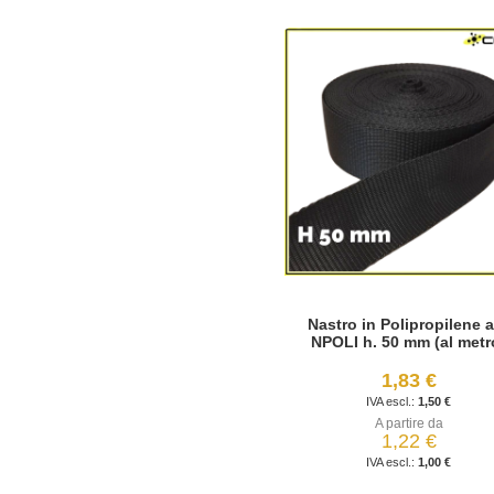
Nastro in Polipropilene a
NPOLI h. 50 mm (al metr
1,83 €
1,50 €
A partire da
1,22 €
1,00 €