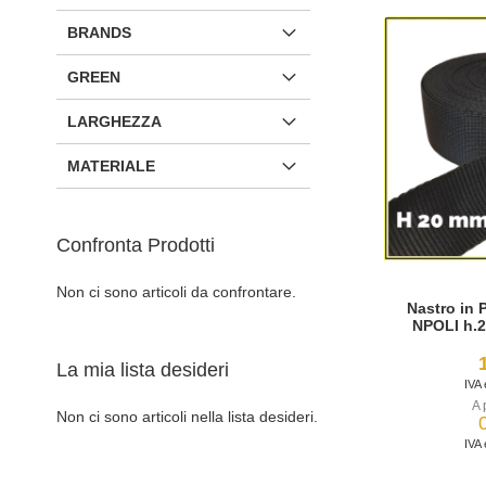
BRANDS
GREEN
LARGHEZZA
MATERIALE
Confronta Prodotti
Non ci sono articoli da confrontare.
Nastro in P
NPOLI h.2
La mia lista desideri
A 
Non ci sono articoli nella lista desideri.
Aggiungi al Carrello
Aggiungi al Carrello
Aggiungi al Carrello
Aggiungi al Carrello