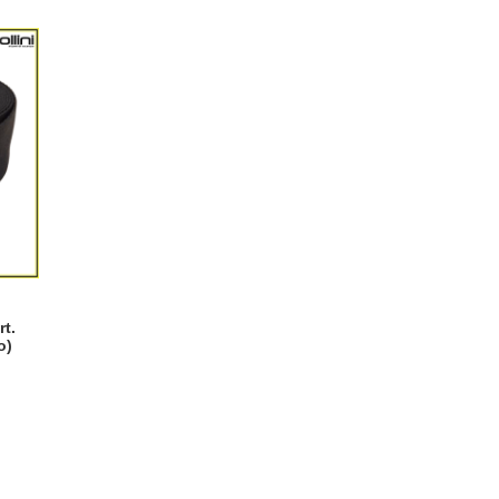
rt.
o)