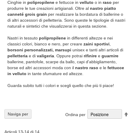
Cinghie in
polipropilene
e fettucce in
velluto
o in
raso
per
produrre le tue creazioni artigianali. Oltre al
nastro piatto
canneté grois grain
per realizzare la bordatura di ballerine o
di altri accessori di pelletteria. Sono queste le tipologie di nastri
naturali e sintetici che visualizzerai in questa sezione.
Nastri in tessuto
polipropilene
in differenti altezze e nei
classici colori, bianco e nero, per creare
zaini sportivi
,
borsoni personalizzati, marsupi
unisex e tanti altri articoli di
pelletteria
e di
valigeria
. Oppure potrai
rifinire
e
guarnire
ballerine, pantofole, scarpe da ballo, capi d'abbigliamento,
borse ed altri accessori moda con il
nastro raso
e le
fettucce
in velluto
in tante sfumature ed altezze.
Guarda subito tutti i colori e scegli quello che più ti piace!
Im
Naviga per
Ordina per
la
di
de
Articoli
13
-
14
di
14