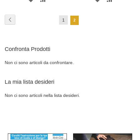
ALLA
AL
ALLA
AL
Pagina
Pagina
Precedente
Pagina
1
Attualmente
2
LISTA
CONFRONTO
LISTA
CONFRONT
stai
DESIDERI
DESIDERI
leggendo
Confronta Prodotti
la
pagina
Non ci sono articoli da confrontare.
La mia lista desideri
Non ci sono articoli nella lista desideri.