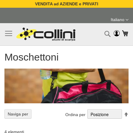
VENDITA ad AZIENDE e PRIVATI
Salta
al
Italiano
contenuto
Lingua
Ca
Ricerc
Moschettoni
Im
Naviga per
Ordina per
la
di
de
4
elementi