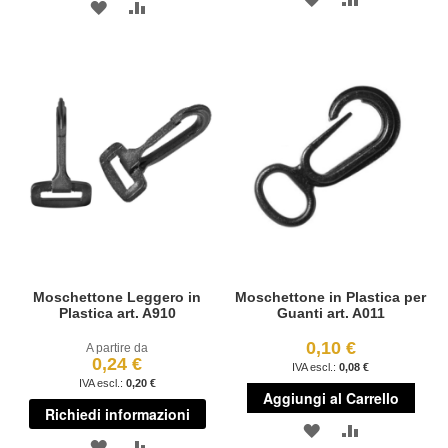
AGGIUNGI
AGGIUNGI
ALLA
AL
ALLA
AL
LISTA
CONFRONT
LISTA
CONFRONTO
DESIDERI
DESIDERI
Moschettone Leggero in
Moschettone in Plastica per
Plastica art. A910
Guanti art. A011
0,10 €
A partire da
0,24 €
0,08 €
0,20 €
Aggiungi al Carrello
Richiedi informazioni
AGGIUNGI
AGGIUNGI
AGGIUNGI
AGGIUNGI