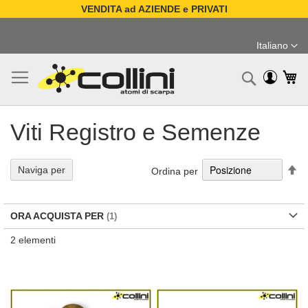
VENDITA ad AZIENDE e PRIVATI
Salta
al
Italiano
contenuto
Lingua
Ca
Ricerc
Viti Registro e Semenze
Im
Naviga per
Ordina per
la
di
de
ORA ACQUISTA PER
2
elementi