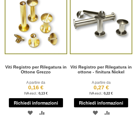
Viti Registro per Rilegatura in
Viti Registro per Rilegatura in
Ottone Grezzo
ottone - finitura Nickel
A partire da
A partire da
0,16 €
0,27 €
0,13 €
0,22 €
Richiedi informazioni
Richiedi informazioni
AGGIUNGI
AGGIUNGI
AGGIUNGI
AGGIUNGI
ALLA
AL
ALLA
AL
LISTA
CONFRONTO
LISTA
CONFRONT