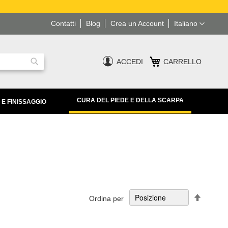
Lingua
Contatti
Blog
Crea un Account
Italiano
ACCEDI
CARRELLO
Ricerca
CURA DEL PIEDE E DELLA SCARPA
 E FINISSAGGIO
Imposta
Ordina per
la
direzion
decresc