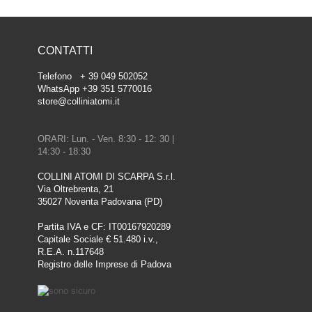
CONTATTI
Telefono + 39 049 502052
WhatsApp +39 351 5770016
store@colliniatomi.it
ORARI: Lun. - Ven. 8:30 - 12: 30 |
14:30 - 18:30
COLLINI ATOMI DI SCARPA S.r.l.
Via Oltrebrenta, 21
35027 Noventa Padovana (PD)
Partita IVA e CF: IT00167920289
Capitale Sociale € 51.480 i.v.,
R.E.A. n.117648
Registro delle Imprese di Padova