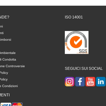
NDE?
ISO 14001
ni
ti
imborsi
 Ambientale
di Condotta
one Controversie
SEGUICI SUI SOCIAL
Policy
olicy
e Condizioni
ENTI