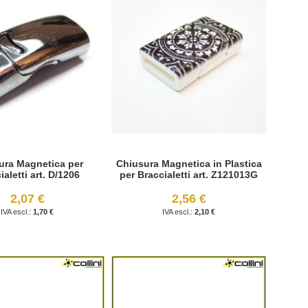
ura Magnetica per
Chiusura Magnetica in Plastica
ialetti art. D/1206
per Braccialetti art. Z121013G
2,07 €
2,56 €
1,70 €
2,10 €