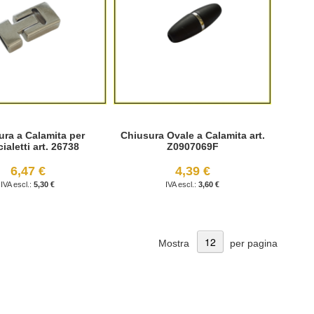
ura a Calamita per
Chiusura Ovale a Calamita art.
ialetti art. 26738
Z0907069F
6,47 €
4,39 €
5,30 €
3,60 €
Mostra
per pagina