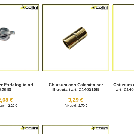
r Portafoglio art.
Chiusura con Calamita per
Chiusura 
22689
Bracciali art. Z140510B
art. Z140
2,68 €
3,29 €
2,20 €
2,70 €