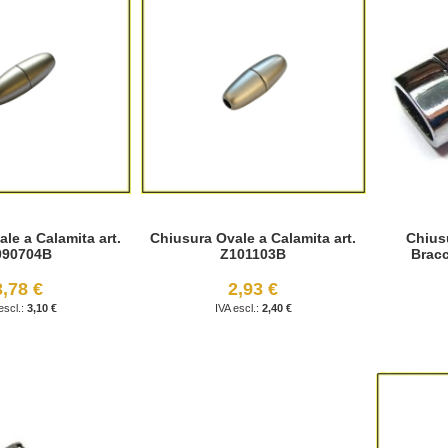
le a Calamita art.
Chiusura Ovale a Calamita art.
Chius
090704B
Z101103B
Bracc
3,78 €
2,93 €
3,10 €
2,40 €