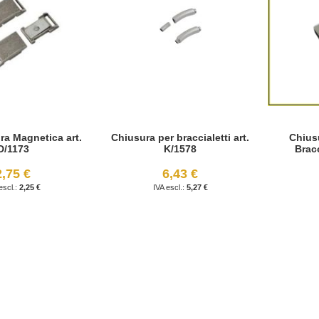
ra Magnetica art.
Chiusura per braccialetti art.
Chius
D/1173
K/1578
Bracc
2,75 €
6,43 €
2,25 €
5,27 €
agina
uccessivo
leggendo la pagina