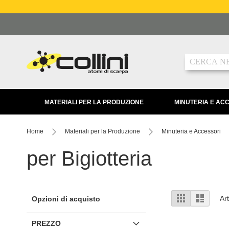
Salta
al
contenuto
Ricerca
MATERIALI PER LA PRODUZIONE
MINUTERIA E AC
Home
Materiali per la Produzione
Minuteria e Accessori
per Bigiotteria
Mostra
Griglia
Lista
Art
Opzioni di acquisto
come
PREZZO