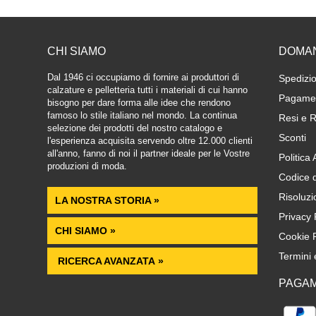
CHI SIAMO
DOMA
Dal 1946 ci occupiamo di fornire ai produttori di
Spedizio
calzature e pelletteria tutti i materiali di cui hanno
Pagamen
bisogno per dare forma alle idee che rendono
famoso lo stile italiano nel mondo. La continua
Resi e R
selezione dei prodotti del nostro catalogo e
Sconti
l'esperienza acquisita servendo oltre 12.000 clienti
all'anno, fanno di noi il partner ideale per le Vostre
Politica
produzioni di moda.
Codice 
Risoluzi
LA NOSTRA STORIA »
Privacy 
CHI SIAMO »
Cookie P
Termini 
RICERCA AVANZATA »
PAGAM