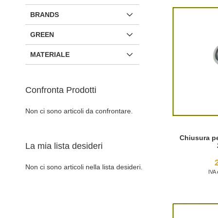
BRANDS
GREEN
MATERIALE
Confronta Prodotti
Non ci sono articoli da confrontare.
Chiusura pe
La mia lista desideri
Non ci sono articoli nella lista desideri.
Aggiungi al Carrello
Aggiungi al Carrello
Aggiungi al Carrello
Aggiungi al Carrello
AGGIUNGI
AGGIUNGI
AGGIUNGI
AGGIUNGI
ALLA
AGGIUNGI
ALLA
AGGIUNGI
ALLA
AGGIUNGI
ALLA
AGGIUNGI