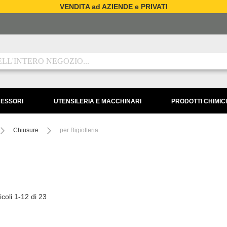
VENDITA ad AZIENDE e PRIVATI
CESSORI
UTENSILERIA E MACCHINARI
PRODOTTI CHIMICI
Chiusure
per Bigiotteria
icoli
1
-
12
di
23