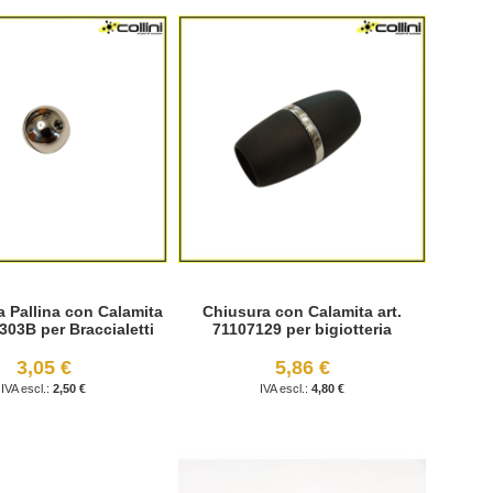
a Pallina con Calamita
Chiusura con Calamita art.
303B per Braccialetti
71107129 per bigiotteria
3,05 €
5,86 €
2,50 €
4,80 €